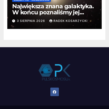
Największa znana galaktyka.
W końcu poznaliśmy jej
faktyczne wymiary
3 SIERPNIA 2026
RADEK KOSARZYCKI