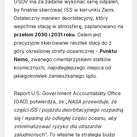
USDV ma za zadanie wykonać serię odpaleń,
by finalnie skierować ISS w kierunku Ziemi.
Ostateczny manewr deorbitacyjny, który
wepchnie stację w atmosferę, zaplanowano na
przełom 2030 i 2031 roku
. Celem jest
precyzyjne skierowanie resztek stacji do z
góry określonej strefy oceanicznej –
Punktu
Nemo
, zwanego cmentarzyskiem statków
kosmicznych, najodleglejszego miejsca od
jakiegokolwiek zamieszkanego lądu.
Raport U.S. Government Accountability Office
(GAO) potwierdza, że
„NASA przewiduje, że
części ISS i pojazdu deorbitacyjnego rozpadną
się i wpadną do odległej części oceanu, aby
zminimalizować ryzyko dla obszarów
zaludnionych”
. To właśnie ta strategia budzi