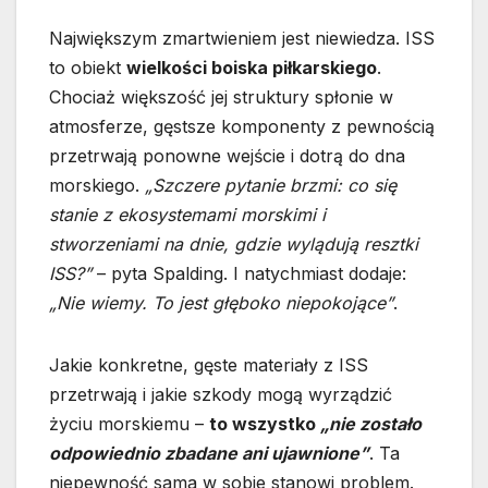
Największym zmartwieniem jest niewiedza. ISS
to obiekt
wielkości boiska piłkarskiego
.
Chociaż większość jej struktury spłonie w
atmosferze, gęstsze komponenty z pewnością
przetrwają ponowne wejście i dotrą do dna
morskiego.
„Szczere pytanie brzmi: co się
stanie z ekosystemami morskimi i
stworzeniami na dnie, gdzie wylądują resztki
ISS?”
– pyta Spalding. I natychmiast dodaje:
„Nie wiemy. To jest głęboko niepokojące”
.
Jakie konkretne, gęste materiały z ISS
przetrwają i jakie szkody mogą wyrządzić
życiu morskiemu –
to wszystko
„nie zostało
odpowiednio zbadane ani ujawnione”
. Ta
niepewność sama w sobie stanowi problem.