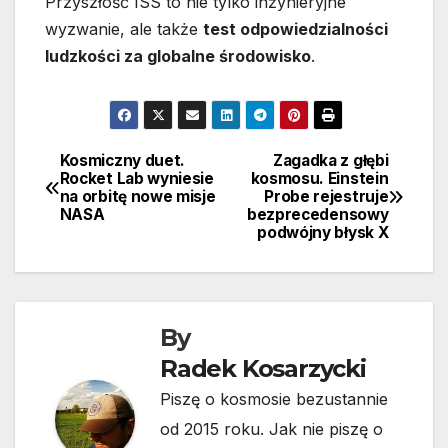
Przyszłość ISS to nie tylko inżynieryjne
wyzwanie, ale także
test odpowiedzialności
ludzkości za globalne środowisko
.
Kosmiczny duet.
Zagadka z głębi
Nawigacja
Rocket Lab wyniesie
kosmosu. Einstein
na orbitę nowe misje
Probe rejestruje
wpisu
NASA
bezprecedensowy
podwójny błysk X
By
Radek Kosarzycki
Piszę o kosmosie bezustannie
od 2015 roku. Jak nie piszę o