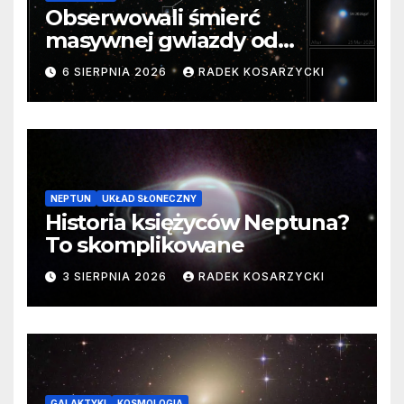
Obserwowali śmierć
masywnej gwiazdy od
samego początku. Niezwykle
6 SIERPNIA 2026
RADEK KOSARZYCKI
cenne dane
NEPTUN
UKŁAD SŁONECZNY
Historia księżyców Neptuna?
To skomplikowane
3 SIERPNIA 2026
RADEK KOSARZYCKI
GALAKTYKI
KOSMOLOGIA