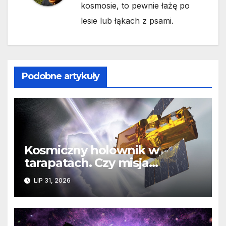
kosmosie, to pewnie łażę po
lesie lub łąkach z psami.
Podobne artykuły
Kosmiczny holownik w
tarapatach. Czy misja
ratowania Teleskopu Swift
LIP 31, 2026
jest zagrożona?