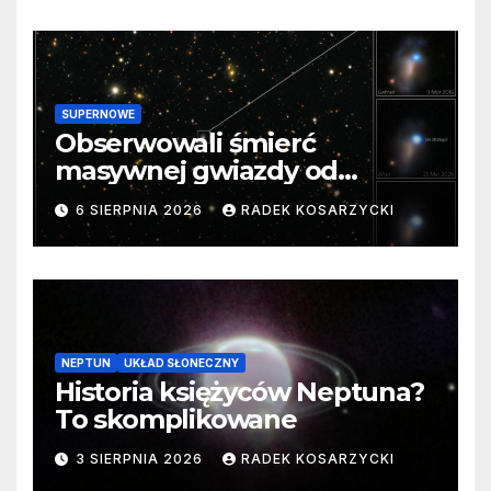
SUPERNOWE
Obserwowali śmierć
masywnej gwiazdy od
samego początku. Niezwykle
6 SIERPNIA 2026
RADEK KOSARZYCKI
cenne dane
NEPTUN
UKŁAD SŁONECZNY
Historia księżyców Neptuna?
To skomplikowane
3 SIERPNIA 2026
RADEK KOSARZYCKI