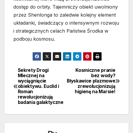
dostęp do orbity. Tajemniczy obiekt uwolniony
przez Shenlonga to zaledwie kolejny element
układanki, świadczący o intensywnym rozwoju
i strategicznych celach Państwa Środka w
podboju kosmosu.
Sekrety Drogi
Kosmiczne pranie
Nawigacja
Mlecznej na
bez wody?
wyciągnięcie
Błyskawice plazmowe
wpisu
obiektywu. Euclid i
zrewolucjonizują
Roman
higienę na Marsie!
rewolucjonizują
badania galaktyczne