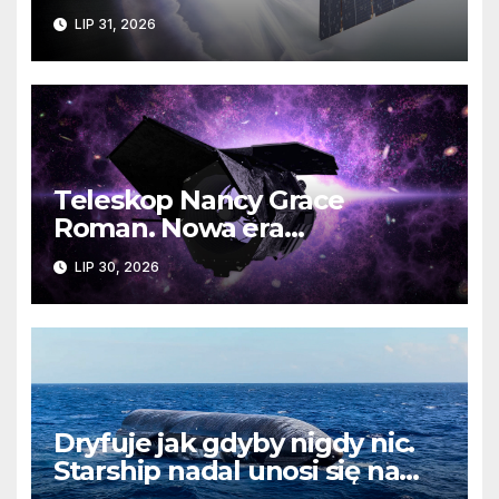
ratowania Teleskopu Swift
LIP 31, 2026
jest zagrożona?
Teleskop Nancy Grace
Roman. Nowa era
kosmicznych odkryć już
LIP 30, 2026
wkrótce
Dryfuje jak gdyby nigdy nic.
Starship nadal unosi się na
wodach Oceanu Indyjskiego