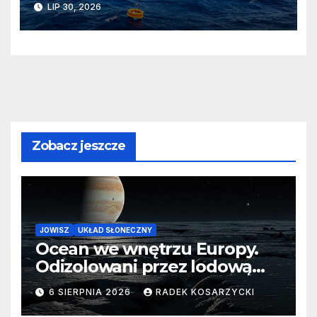
LIP 30, 2026
Zobacz jeszcze
JOWISZ
UKŁAD SŁONECZNY
Ocean we wnętrzu Europy.
Odizolowani przez lodową
barierę
6 SIERPNIA 2026
RADEK KOSARZYCKI