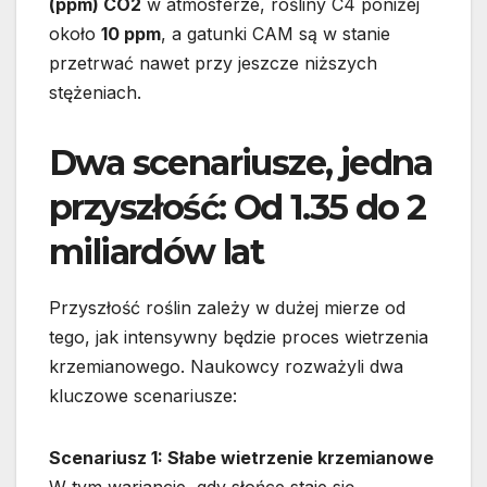
(ppm) CO2
w atmosferze, rośliny C4 poniżej
około
10 ppm
, a gatunki CAM są w stanie
przetrwać nawet przy jeszcze niższych
stężeniach.
Dwa scenariusze, jedna
przyszłość: Od 1.35 do 2
miliardów lat
Przyszłość roślin zależy w dużej mierze od
tego, jak intensywny będzie proces wietrzenia
krzemianowego. Naukowcy rozważyli dwa
kluczowe scenariusze:
Scenariusz 1: Słabe wietrzenie krzemianowe
W tym wariancie, gdy słońce staje się