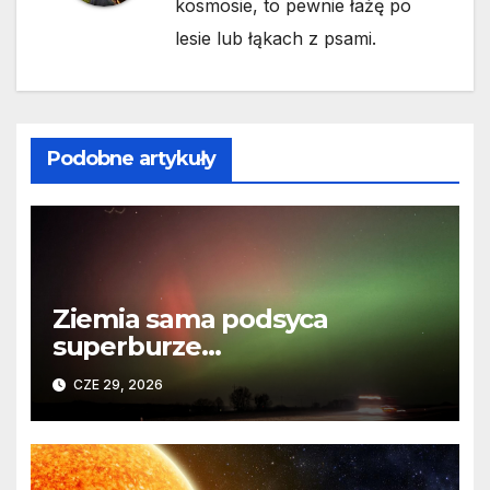
kosmosie, to pewnie łażę po
lesie lub łąkach z psami.
Podobne artykuły
Ziemia sama podsyca
superburze
geomagnetyczne?
CZE 29, 2026
Przełomowe odkrycie z maja
2024