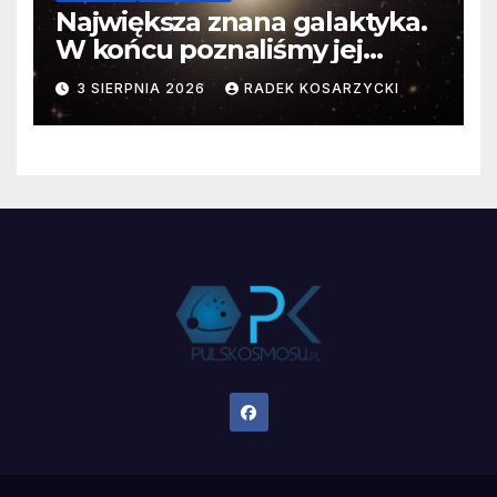
Największa znana galaktyka.
W końcu poznaliśmy jej
faktyczne wymiary
3 SIERPNIA 2026
RADEK KOSARZYCKI