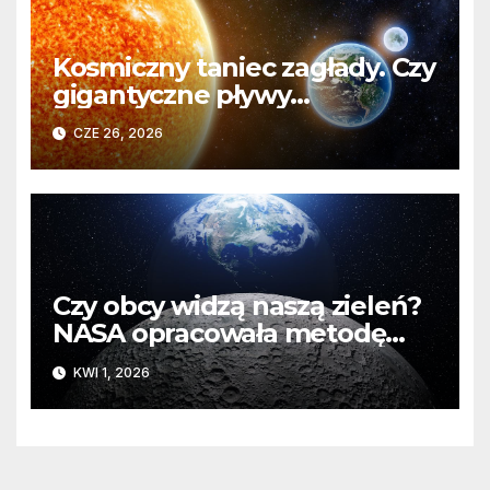
Kosmiczny taniec zagłady. Czy
gigantyczne pływy
odpowiadają za wymieranie
CZE 26, 2026
życia na Ziemi?
Czy obcy widzą naszą zieleń?
NASA opracowała metodę
wykrywania roślinności na
KWI 1, 2026
odległych planetach