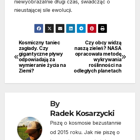
niewyobrażalnie długi czas, świadcząc o
nieustającej sile ewolucji.
Kosmiczny taniec
Czy obcy widzą
Nawigacja
zagłady. Czy
naszą zieleń? NASA
gigantyczne pływy
opracowała metodę
wpisu
odpowiadają za
wykrywania
wymieranie życia na
roślinności na
Ziemi?
odległych planetach
By
Radek Kosarzycki
Piszę o kosmosie bezustannie
od 2015 roku. Jak nie piszę o