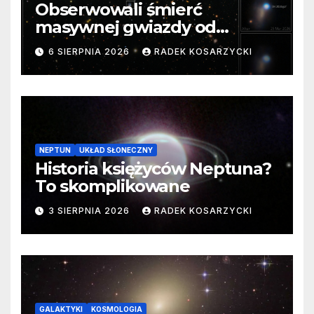
Obserwowali śmierć
masywnej gwiazdy od
samego początku. Niezwykle
6 SIERPNIA 2026
RADEK KOSARZYCKI
cenne dane
NEPTUN
UKŁAD SŁONECZNY
Historia księżyców Neptuna?
To skomplikowane
3 SIERPNIA 2026
RADEK KOSARZYCKI
GALAKTYKI
KOSMOLOGIA