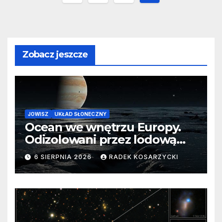
wpisów
Zobacz jeszcze
JOWISZ
UKŁAD SŁONECZNY
Ocean we wnętrzu Europy.
Odizolowani przez lodową
barierę
6 SIERPNIA 2026
RADEK KOSARZYCKI