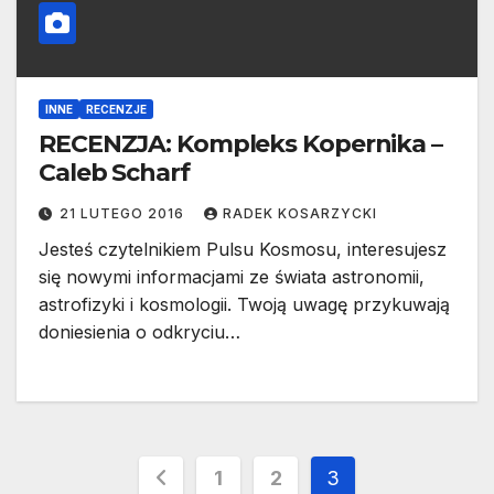
INNE
RECENZJE
RECENZJA: Kompleks Kopernika –
Caleb Scharf
21 LUTEGO 2016
RADEK KOSARZYCKI
Jesteś czytelnikiem Pulsu Kosmosu, interesujesz
się nowymi informacjami ze świata astronomii,
astrofizyki i kosmologii. Twoją uwagę przykuwają
doniesienia o odkryciu…
Stronicowanie
1
2
3