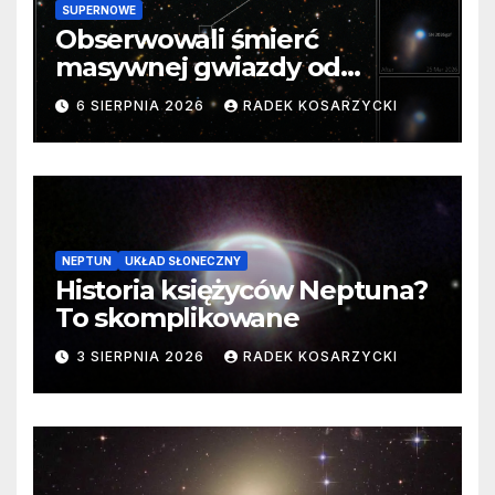
SUPERNOWE
Obserwowali śmierć
masywnej gwiazdy od
samego początku. Niezwykle
6 SIERPNIA 2026
RADEK KOSARZYCKI
cenne dane
NEPTUN
UKŁAD SŁONECZNY
Historia księżyców Neptuna?
To skomplikowane
3 SIERPNIA 2026
RADEK KOSARZYCKI