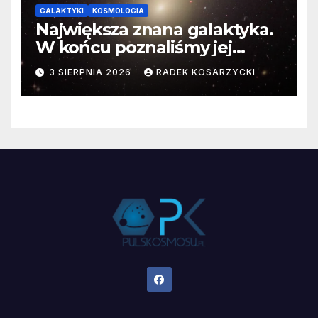
GALAKTYKI
KOSMOLOGIA
Największa znana galaktyka.
W końcu poznaliśmy jej
faktyczne wymiary
3 SIERPNIA 2026
RADEK KOSARZYCKI