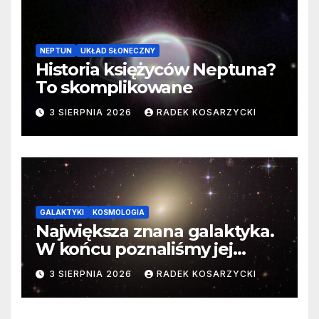
NEPTUN
UKŁAD SŁONECZNY
Historia księżyców Neptuna?
To skomplikowane
3 SIERPNIA 2026
RADEK KOSARZYCKI
GALAKTYKI
KOSMOLOGIA
Największa znana galaktyka.
W końcu poznaliśmy jej
faktyczne wymiary
3 SIERPNIA 2026
RADEK KOSARZYCKI