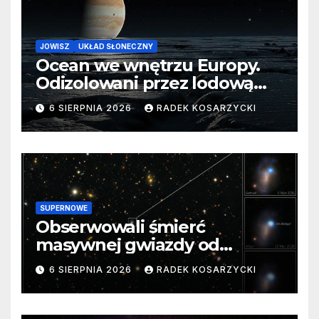
JOWISZ
UKŁAD SŁONECZNY
Ocean we wnętrzu Europy.
Odizolowani przez lodową
barierę
6 SIERPNIA 2026
RADEK KOSARZYCKI
SUPERNOWE
Obserwowali śmierć
masywnej gwiazdy od
samego początku. Niezwykle
6 SIERPNIA 2026
RADEK KOSARZYCKI
cenne dane