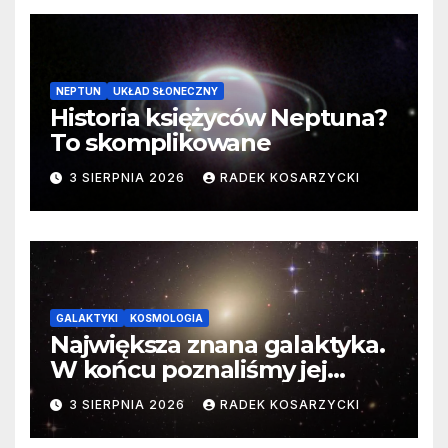
NEPTUN
UKŁAD SŁONECZNY
Historia księżyców Neptuna?
To skomplikowane
3 SIERPNIA 2026
RADEK KOSARZYCKI
GALAKTYKI
KOSMOLOGIA
Największa znana galaktyka.
W końcu poznaliśmy jej
faktyczne wymiary
3 SIERPNIA 2026
RADEK KOSARZYCKI