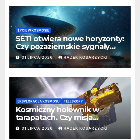
ŻYCIE W KOSMOSIE
SETI otwiera nowe horyzonty:
Czy pozaziemskie sygnały
czekają w nieoczekiwanych
31 LIPCA 2026
RADEK KOSARZYCKI
miejscach?
EKSPLORACJA KOSMOSU
TELESKOPY
Kosmiczny holownik w
tarapatach. Czy misja
ratowania Teleskopu Swift
31 LIPCA 2026
RADEK KOSARZYCKI
jest zagrożona?