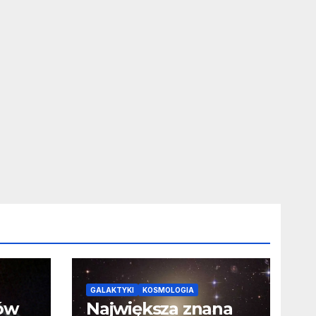
GALAKTYKI
KOSMOLOGIA
ców
Największa znana