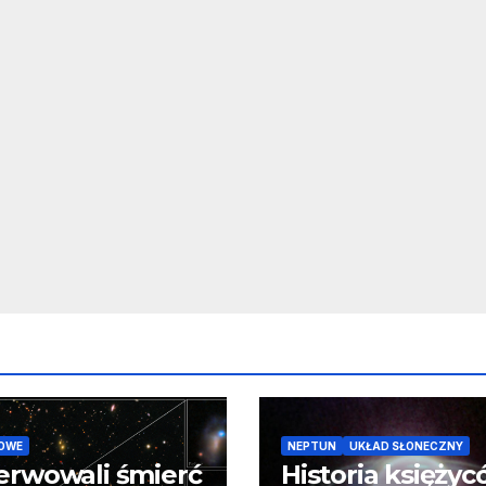
OWE
NEPTUN
UKŁAD SŁONECZNY
erwowali śmierć
Historia księży