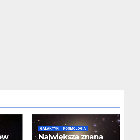
GALAKTYKI
KOSMOLOGIA
ców
Największa znana