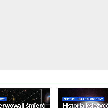
OWE
NEPTUN
UKŁAD SŁONECZNY
erwowali śmierć
Historia księży