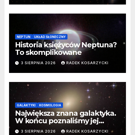
NEPTUN
UKŁAD SŁONECZNY
Historia księżyców Neptuna?
To skomplikowane
3 SIERPNIA 2026
RADEK KOSARZYCKI
GALAKTYKI
KOSMOLOGIA
Największa znana galaktyka.
W końcu poznaliśmy jej
faktyczne wymiary
3 SIERPNIA 2026
RADEK KOSARZYCKI