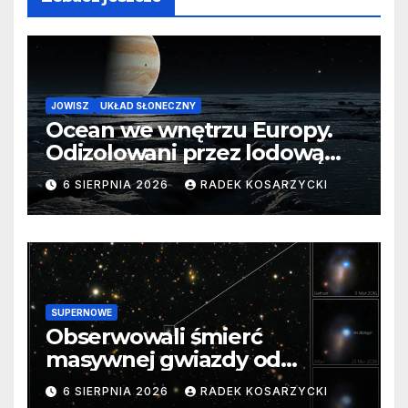
JOWISZ
UKŁAD SŁONECZNY
Ocean we wnętrzu Europy.
Odizolowani przez lodową
barierę
6 SIERPNIA 2026
RADEK KOSARZYCKI
SUPERNOWE
Obserwowali śmierć
masywnej gwiazdy od
samego początku. Niezwykle
6 SIERPNIA 2026
RADEK KOSARZYCKI
cenne dane