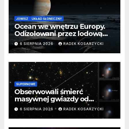
JOWISZ
UKŁAD SŁONECZNY
Ocean we wnętrzu Europy.
Odizolowani przez lodową
barierę
6 SIERPNIA 2026
RADEK KOSARZYCKI
SUPERNOWE
Obserwowali śmierć
masywnej gwiazdy od
samego początku. Niezwykle
6 SIERPNIA 2026
RADEK KOSARZYCKI
cenne dane