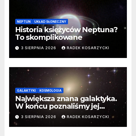
NEPTUN
UKŁAD SŁONECZNY
Historia księżyców Neptuna?
To skomplikowane
3 SIERPNIA 2026
RADEK KOSARZYCKI
GALAKTYKI
KOSMOLOGIA
Największa znana galaktyka.
W końcu poznaliśmy jej
faktyczne wymiary
3 SIERPNIA 2026
RADEK KOSARZYCKI