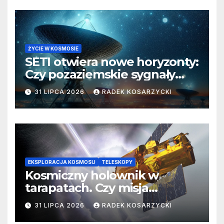
ŻYCIE W KOSMOSIE
SETI otwiera nowe horyzonty:
Czy pozaziemskie sygnały
czekają w nieoczekiwanych
31 LIPCA 2026
RADEK KOSARZYCKI
miejscach?
EKSPLORACJA KOSMOSU
TELESKOPY
Kosmiczny holownik w
tarapatach. Czy misja
ratowania Teleskopu Swift
31 LIPCA 2026
RADEK KOSARZYCKI
jest zagrożona?