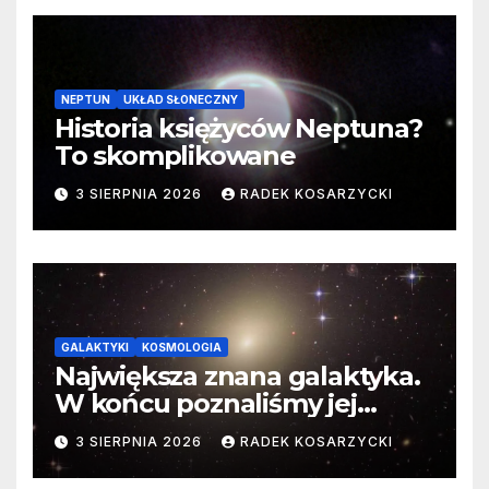
NEPTUN
UKŁAD SŁONECZNY
Historia księżyców Neptuna?
To skomplikowane
3 SIERPNIA 2026
RADEK KOSARZYCKI
GALAKTYKI
KOSMOLOGIA
Największa znana galaktyka.
W końcu poznaliśmy jej
faktyczne wymiary
3 SIERPNIA 2026
RADEK KOSARZYCKI