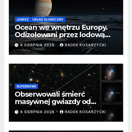
JOWISZ
UKŁAD SŁONECZNY
Ocean we wnętrzu Europy.
Odizolowani przez lodową
barierę
6 SIERPNIA 2026
RADEK KOSARZYCKI
SUPERNOWE
Obserwowali śmierć
masywnej gwiazdy od
samego początku. Niezwykle
6 SIERPNIA 2026
RADEK KOSARZYCKI
cenne dane