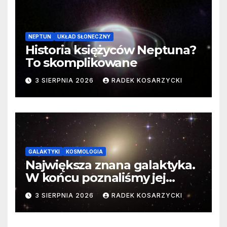
NEPTUN
UKŁAD SŁONECZNY
Historia księżyców Neptuna?
To skomplikowane
3 SIERPNIA 2026
RADEK KOSARZYCKI
GALAKTYKI
KOSMOLOGIA
Największa znana galaktyka.
W końcu poznaliśmy jej
faktyczne wymiary
3 SIERPNIA 2026
RADEK KOSARZYCKI