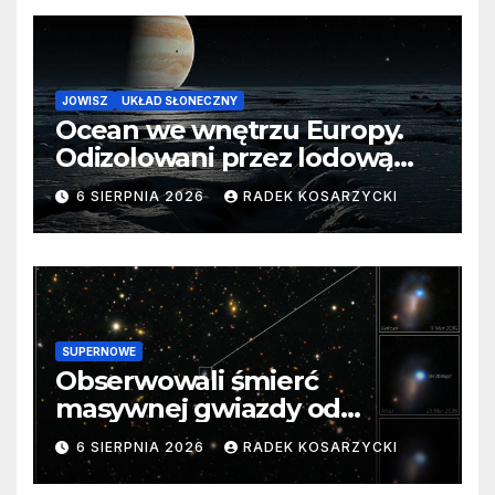
JOWISZ
UKŁAD SŁONECZNY
Ocean we wnętrzu Europy.
Odizolowani przez lodową
barierę
6 SIERPNIA 2026
RADEK KOSARZYCKI
SUPERNOWE
Obserwowali śmierć
masywnej gwiazdy od
samego początku. Niezwykle
6 SIERPNIA 2026
RADEK KOSARZYCKI
cenne dane