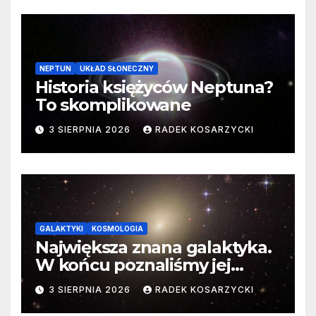
NEPTUN
UKŁAD SŁONECZNY
Historia księżyców Neptuna?
To skomplikowane
3 SIERPNIA 2026
RADEK KOSARZYCKI
GALAKTYKI
KOSMOLOGIA
Największa znana galaktyka.
W końcu poznaliśmy jej
faktyczne wymiary
3 SIERPNIA 2026
RADEK KOSARZYCKI