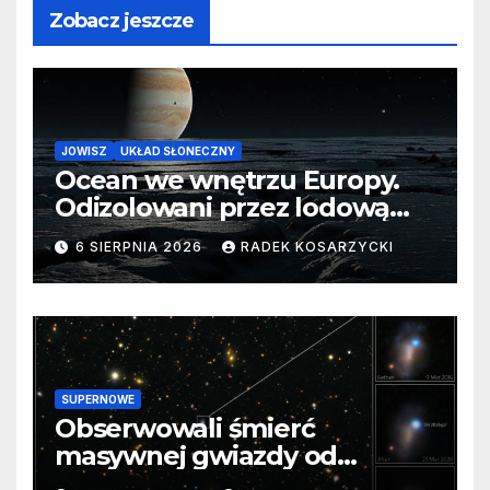
Zobacz jeszcze
JOWISZ
UKŁAD SŁONECZNY
Ocean we wnętrzu Europy.
Odizolowani przez lodową
barierę
6 SIERPNIA 2026
RADEK KOSARZYCKI
SUPERNOWE
Obserwowali śmierć
masywnej gwiazdy od
samego początku. Niezwykle