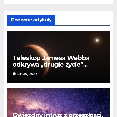
Podobne artykuły
Teleskop Jamesa Webba
odkrywa „drugie życie”
planety krążącej wokół
LIP 30, 2026
martwej gwiazdy
Gwiezdny intruz z przeszłości.