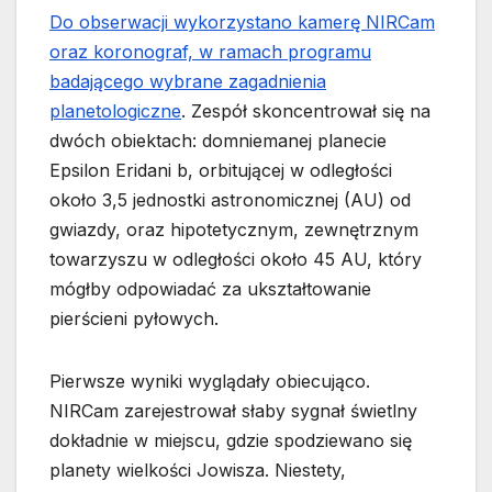
Do obserwacji wykorzystano kamerę NIRCam
oraz koronograf, w ramach programu
badającego wybrane zagadnienia
planetologiczne
. Zespół skoncentrował się na
dwóch obiektach: domniemanej planecie
Epsilon Eridani b, orbitującej w odległości
około 3,5 jednostki astronomicznej (AU) od
gwiazdy, oraz hipotetycznym, zewnętrznym
towarzyszu w odległości około 45 AU, który
mógłby odpowiadać za ukształtowanie
pierścieni pyłowych.
Pierwsze wyniki wyglądały obiecująco.
NIRCam zarejestrował słaby sygnał świetlny
dokładnie w miejscu, gdzie spodziewano się
planety wielkości Jowisza. Niestety,