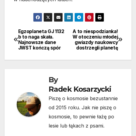
Egzoplaneta GJ 1132
A to niespodzianka!
Nawigacja
b to naga skała.
W otoczeniu młodej
Najnowsze dane
gwiazdy naukowcy
wpisu
JWST kończą spór
dostrzegli planetę
By
Radek Kosarzycki
Piszę o kosmosie bezustannie
od 2015 roku. Jak nie piszę o
kosmosie, to pewnie łażę po
lesie lub łąkach z psami.