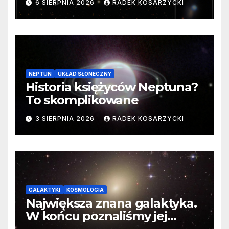
6 SIERPNIA 2026
RADEK KOSARZYCKI
cenne dane
NEPTUN
UKŁAD SŁONECZNY
Historia księżyców Neptuna?
To skomplikowane
3 SIERPNIA 2026
RADEK KOSARZYCKI
GALAKTYKI
KOSMOLOGIA
Największa znana galaktyka.
W końcu poznaliśmy jej
faktyczne wymiary