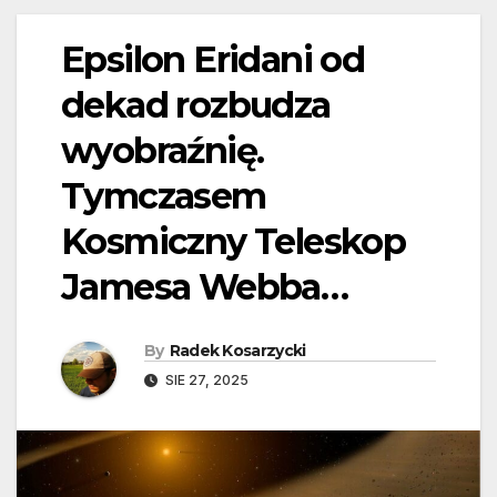
Epsilon Eridani od
dekad rozbudza
wyobraźnię.
Tymczasem
Kosmiczny Teleskop
Jamesa Webba…
By
Radek Kosarzycki
SIE 27, 2025