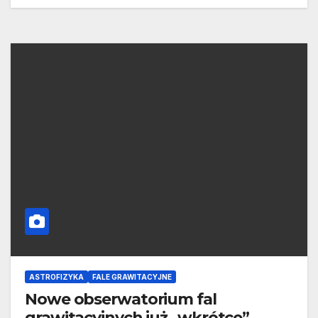
ASTROFIZYKA
FALE GRAWITACYJNE
Nowe obserwatorium fal
grawitacyjnych już „wkrótce”