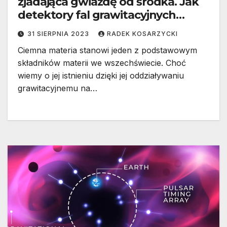
zjadająca gwiazdę od środka. Jak
detektory fal grawitacyjnych
mogą odkryć ciemną materię?
31 SIERPNIA 2023
RADEK KOSARZYCKI
Ciemna materia stanowi jeden z podstawowym
składników materii we wszechświecie. Choć
wiemy o jej istnieniu dzięki jej oddziaływaniu
grawitacyjnemu na…