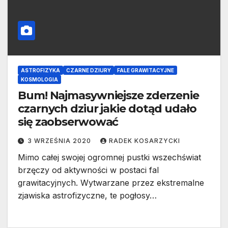
ASTROFIZYKA
CZARNE DZIURY
FALE GRAWITACYJNE
KOSMOLOGIA
Bum! Najmasywniejsze zderzenie
czarnych dziur jakie dotąd udało
się zaobserwować
3 WRZEŚNIA 2020
RADEK KOSARZYCKI
Mimo całej swojej ogromnej pustki wszechświat
brzęczy od aktywności w postaci fal
grawitacyjnych. Wytwarzane przez ekstremalne
zjawiska astrofizyczne, te pogłosy…