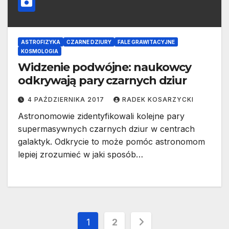
ASTROFIZYKA
CZARNE DZIURY
FALE GRAWITACYJNE
KOSMOLOGIA
Widzenie podwójne: naukowcy
odkrywają pary czarnych dziur
4 PAŹDZIERNIKA 2017
RADEK KOSARZYCKI
Astronomowie zidentyfikowali kolejne pary
supermasywnych czarnych dziur w centrach
galaktyk. Odkrycie to może pomóc astronomom
lepiej zrozumieć w jaki sposób…
Stronicowanie
1
2