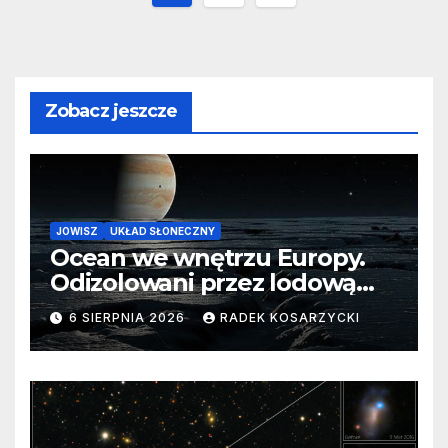
wpisów
Zobacz jeszcze
JOWISZ
UKŁAD SŁONECZNY
Ocean we wnętrzu Europy.
Odizolowani przez lodową
barierę
6 SIERPNIA 2026
RADEK KOSARZYCKI