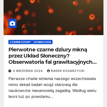
CZARNE DZIURY
KOSMOLOGIA
Pierwotne czarne dziury mkną
przez Układ Słoneczny?
Obserwatoria fal grawitacyjnych
mogą to sprawdzić
3 WRZEŚNIA 2024
RADEK KOSARZYCKI
Pierwsze chwile istnienia naszego wszechświata
mimo dekad badań wciąż stanowią dla
naukowców niesamowitą zagadkę. Według wielu
teorii tuż po powstaniu…