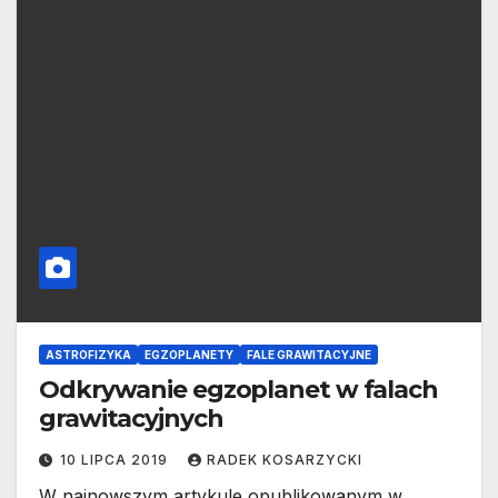
ASTROFIZYKA
EGZOPLANETY
FALE GRAWITACYJNE
Odkrywanie egzoplanet w falach
grawitacyjnych
10 LIPCA 2019
RADEK KOSARZYCKI
W najnowszym artykule opublikowanym w