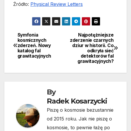
Źródło:
Physical Review Letters
Symfonia
Najpotężniejsze
Nawigacja
kosmicznych
zderzenie czarnych
zderzeń. Nowy
dziur w historii. Co
wpisu
katalog fal
odkryła sieć
grawitacyjnych
detektorów fal
grawitacyjnych?
By
Radek Kosarzycki
Piszę o kosmosie bezustannie
od 2015 roku. Jak nie piszę o
kosmosie, to pewnie łażę po