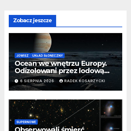
Zobacz jeszcze
JOWISZ
UKŁAD SŁONECZNY
Ocean we wnętrzu Europy.
Odizolowani przez lodową
barierę
6 SIERPNIA 2026
RADEK KOSARZYCKI
SUPERNOWE
Obserwowali śmierć