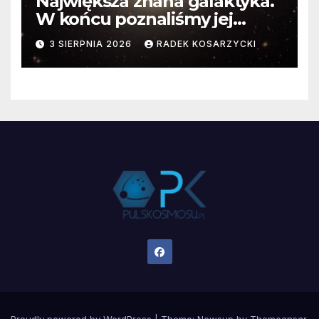
Największa znana galaktyka.
W końcu poznaliśmy jej
faktyczne wymiary
3 SIERPNIA 2026
RADEK KOSARZYCKI