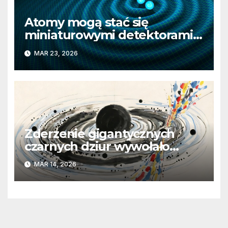
Atomy mogą stać się
miniaturowymi detektorami
fal grawitacyjnych
MAR 23, 2026
Zderzenie gigantycznych
czarnych dziur wywołało
potężny błysk
MAR 14, 2026