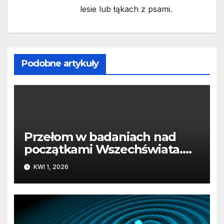
lesie lub łąkach z psami.
Podobne artykuły
Przełom w badaniach nad
początkami Wszechświata.
Czy LIGO odkryło brakujący
KWI 1, 2026
element ciemnej materii?