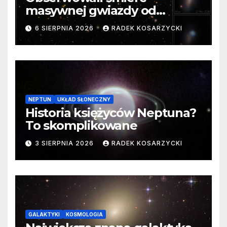
masywnej gwiazdy od
samego początku. Niezwykle
6 SIERPNIA 2026
RADEK KOSARZYCKI
cenne dane
NEPTUN
UKŁAD SŁONECZNY
Historia księżyców Neptuna?
To skomplikowane
3 SIERPNIA 2026
RADEK KOSARZYCKI
GALAKTYKI
KOSMOLOGIA