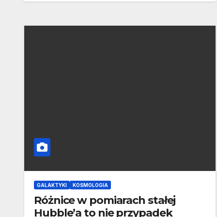
GALAKTYKI
KOSMOLOGIA
Różnice w pomiarach stałej
Hubble’a to nie przypadek