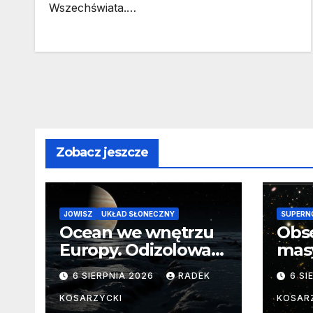
Wszechświata.…
Zobacz jeszcze
JOWISZ
UKŁAD SŁONECZNY
SUPERN
Ocean we wnętrzu
Obs
Europy. Odizolowani
mas
przez lodową
od 
6 SIERPNIA 2026
RADEK
6 SI
barierę
pocz
Nie
KOSARZYCKI
KOSAR