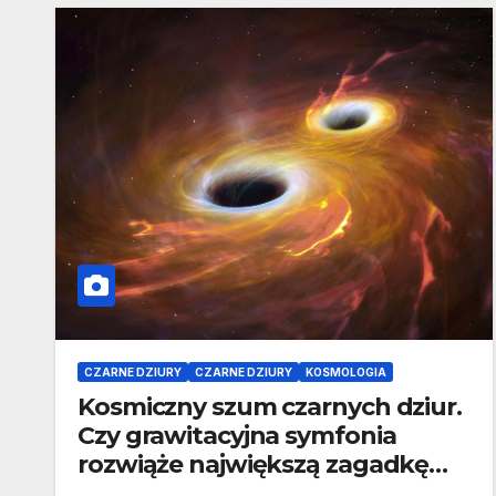
CZARNE DZIURY
CZARNE DZIURY
KOSMOLOGIA
Kosmiczny szum czarnych dziur.
Czy grawitacyjna symfonia
rozwiąże największą zagadkę
współczesnej kosmologii?