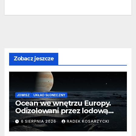
Zobacz jeszcze
JOWISZ
UKŁAD SŁONECZNY
Ocean we wnętrzu Europy.
Odizolowani przez lodową
barierę
6 SIERPNIA 2026
RADEK KOSARZYCKI