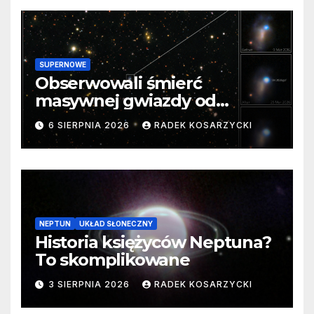
SUPERNOWE
Obserwowali śmierć
masywnej gwiazdy od
samego początku. Niezwykle
6 SIERPNIA 2026
RADEK KOSARZYCKI
cenne dane
NEPTUN
UKŁAD SŁONECZNY
Historia księżyców Neptuna?
To skomplikowane
3 SIERPNIA 2026
RADEK KOSARZYCKI