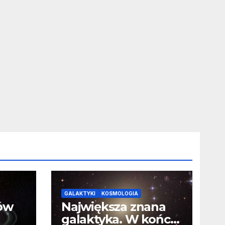
GALAKTYKI
KOSMOLOGIA
ców
Największa znana
galaktyka. W końcu