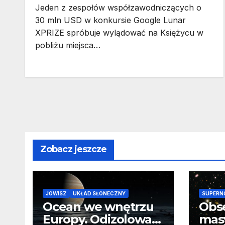
Jeden z zespołów współzawodniczących o
30 mln USD w konkursie Google Lunar
XPRIZE spróbuje wylądować na Księżycu w
pobliżu miejsca…
Zobacz jeszcze
JOWISZ
UKŁAD SŁONECZNY
SUPERN
Ocean we wnętrzu
Obs
Europy. Odizolowani
mas