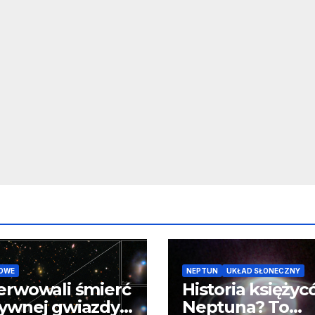
OWE
NEPTUN
UKŁAD SŁONECZNY
erwowali śmierć
Historia księży
ywnej gwiazdy
Neptuna? To