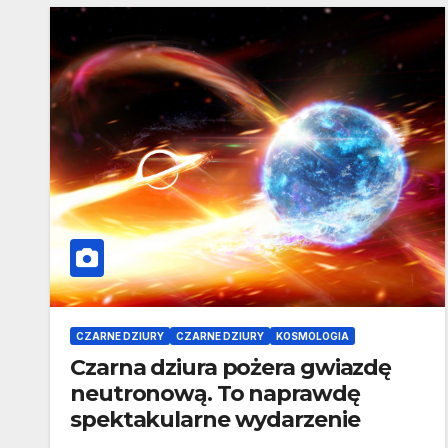
CZARNE DZIURY
CZARNE DZIURY
KOSMOLOGIA
Czarna dziura pożera gwiazdę
neutronową. To naprawdę
spektakularne wydarzenie