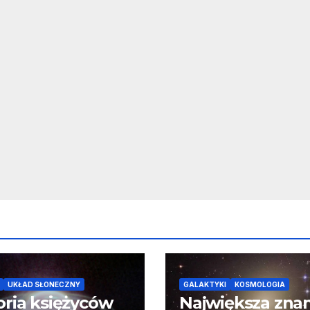
UKŁAD SŁONECZNY
GALAKTYKI
KOSMOLOGIA
oria księżyców
Największa zna