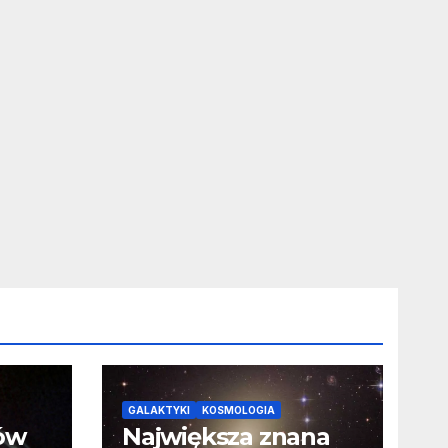
GALAKTYKI
KOSMOLOGIA
ców
Największa znana