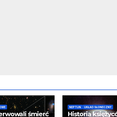
OWE
NEPTUN
UKŁAD SŁONECZNY
erwowali śmierć
Historia księży