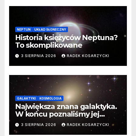
NEPTUN
UKŁAD SŁONECZNY
Historia księżyców Neptuna?
To skomplikowane
3 SIERPNIA 2026
RADEK KOSARZYCKI
GALAKTYKI
KOSMOLOGIA
Największa znana galaktyka.
W końcu poznaliśmy jej
faktyczne wymiary
3 SIERPNIA 2026
RADEK KOSARZYCKI