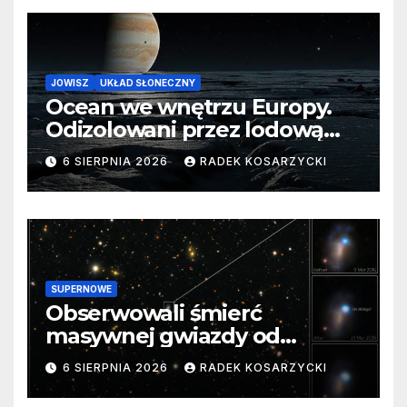
JOWISZ
UKŁAD SŁONECZNY
Ocean we wnętrzu Europy.
Odizolowani przez lodową
barierę
6 SIERPNIA 2026
RADEK KOSARZYCKI
SUPERNOWE
Obserwowali śmierć
masywnej gwiazdy od
samego początku. Niezwykle
6 SIERPNIA 2026
RADEK KOSARZYCKI
cenne dane