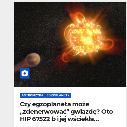
ASTROFIZYKA
EGZOPLANETY
Czy egzoplaneta może
„zdenerwować” gwiazdę? Oto
HIP 67522 b i jej wściekła
gwiazda