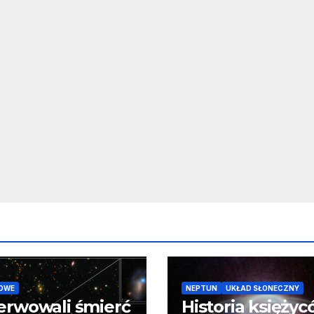
OWE
NEPTUN
UKŁAD SŁONECZNY
erwowali śmierć
Historia księży