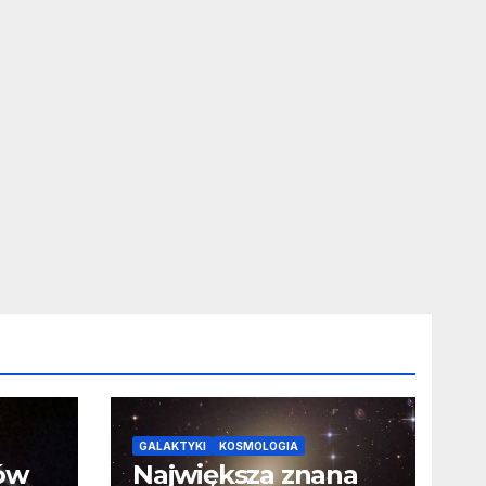
GALAKTYKI
KOSMOLOGIA
ców
Największa znana