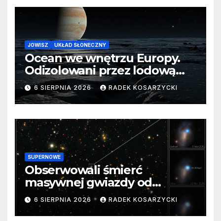
JOWISZ
UKŁAD SŁONECZNY
Ocean we wnętrzu Europy.
Odizolowani przez lodową
barierę
6 SIERPNIA 2026
RADEK KOSARZYCKI
SUPERNOWE
Obserwowali śmierć
masywnej gwiazdy od
samego początku. Niezwykle
6 SIERPNIA 2026
RADEK KOSARZYCKI
cenne dane