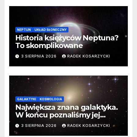
NEPTUN
UKŁAD SŁONECZNY
Historia księżyców Neptuna?
To skomplikowane
3 SIERPNIA 2026
RADEK KOSARZYCKI
GALAKTYKI
KOSMOLOGIA
Największa znana galaktyka.
W końcu poznaliśmy jej
faktyczne wymiary
3 SIERPNIA 2026
RADEK KOSARZYCKI