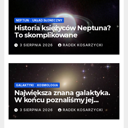
NEPTUN
UKŁAD SŁONECZNY
Historia księżyców Neptuna?
To skomplikowane
3 SIERPNIA 2026
RADEK KOSARZYCKI
GALAKTYKI
KOSMOLOGIA
Największa znana galaktyka.
W końcu poznaliśmy jej
faktyczne wymiary
3 SIERPNIA 2026
RADEK KOSARZYCKI