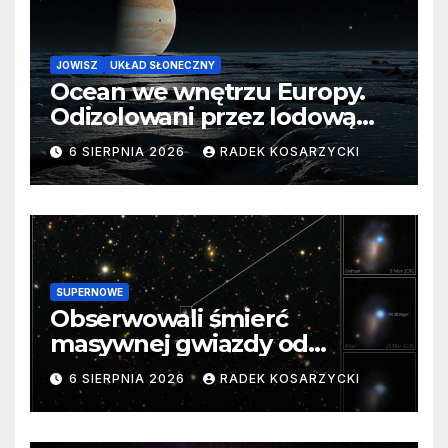
JOWISZ
UKŁAD SŁONECZNY
Ocean we wnętrzu Europy.
Odizolowani przez lodową
barierę
6 SIERPNIA 2026
RADEK KOSARZYCKI
SUPERNOWE
Obserwowali śmierć
masywnej gwiazdy od
samego początku. Niezwykle
6 SIERPNIA 2026
RADEK KOSARZYCKI
cenne dane