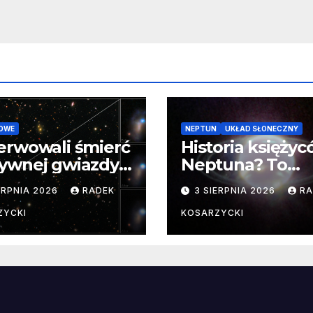
OWE
NEPTUN
UKŁAD SŁONECZNY
erwowali śmierć
Historia księży
ywnej gwiazdy
Neptuna? To
samego
skomplikowane
ERPNIA 2026
RADEK
3 SIERPNIA 2026
RA
ątku.
zwykle cenne
ZYCKI
KOSARZYCKI
e