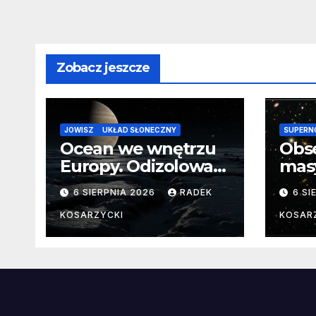
Zobacz jeszcze
JOWISZ
UKŁAD SŁONECZNY
SUPERN
Ocean we wnętrzu
Obs
Europy. Odizolowani
mas
przez lodową
od 
6 SIERPNIA 2026
RADEK
6 SI
barierę
pocz
Nie
KOSARZYCKI
KOSAR
dan