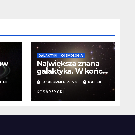
GALAKTYKI
KOSMOLOGIA
ców
Największa znana
galaktyka. W końcu
poznaliśmy jej
DEK
3 SIERPNIA 2026
RADEK
faktyczne wymiary
KOSARZYCKI