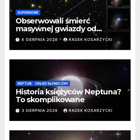
SUPERNOWE
Obserwowali śmierć
masywnej gwiazdy od
samego początku. Niezwykle
6 SIERPNIA 2026
RADEK KOSARZYCKI
cenne dane
NEPTUN
UKŁAD SŁONECZNY
Historia księżyców Neptuna?
To skomplikowane
3 SIERPNIA 2026
RADEK KOSARZYCKI