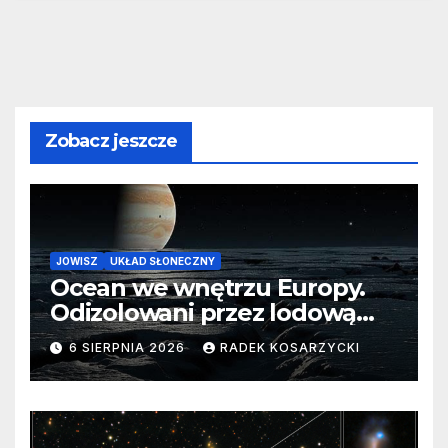
Zobacz jeszcze
JOWISZ
UKŁAD SŁONECZNY
Ocean we wnętrzu Europy.
Odizolowani przez lodową
barierę
6 SIERPNIA 2026
RADEK KOSARZYCKI