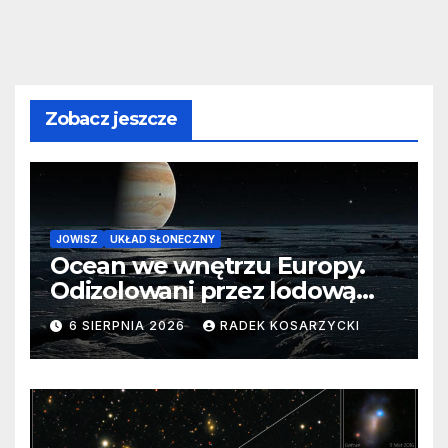
Zobacz jeszcze
JOWISZ
UKŁAD SŁONECZNY
Ocean we wnętrzu Europy.
Odizolowani przez lodową
barierę
6 SIERPNIA 2026
RADEK KOSARZYCKI