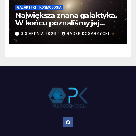
GALAKTYKI
KOSMOLOGIA
Największa znana galaktyka.
W końcu poznaliśmy jej
faktyczne wymiary
3 SIERPNIA 2026
RADEK KOSARZYCKI