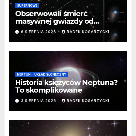
SUPERNOWE
Obserwowali śmierć
masywnej gwiazdy od
samego początku. Niezwykle
6 SIERPNIA 2026
RADEK KOSARZYCKI
cenne dane
NEPTUN
UKŁAD SŁONECZNY
Historia księżyców Neptuna?
To skomplikowane
3 SIERPNIA 2026
RADEK KOSARZYCKI