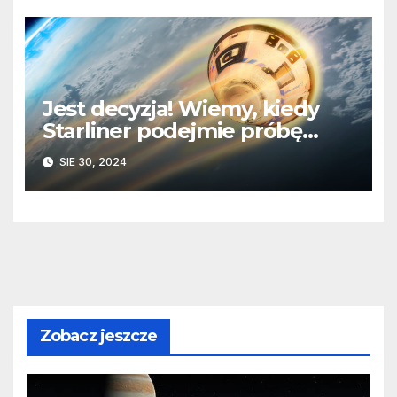
Jest decyzja! Wiemy, kiedy
Starliner podejmie próbę
powrotu na Ziemię
SIE 30, 2024
Zobacz jeszcze