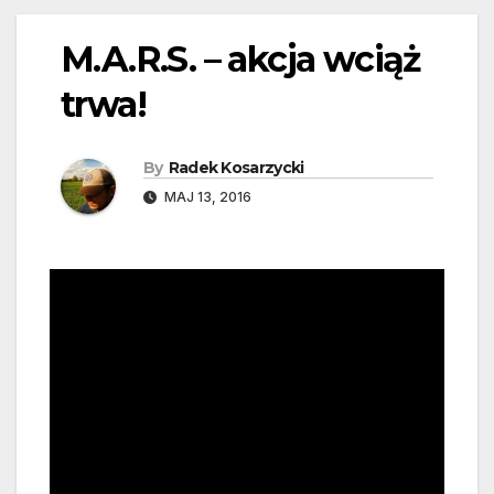
M.A.R.S. – akcja wciąż
trwa!
By
Radek Kosarzycki
MAJ 13, 2016