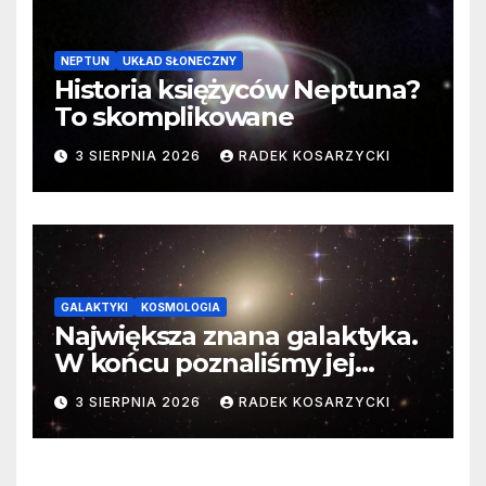
NEPTUN
UKŁAD SŁONECZNY
Historia księżyców Neptuna?
To skomplikowane
3 SIERPNIA 2026
RADEK KOSARZYCKI
GALAKTYKI
KOSMOLOGIA
Największa znana galaktyka.
W końcu poznaliśmy jej
faktyczne wymiary
3 SIERPNIA 2026
RADEK KOSARZYCKI