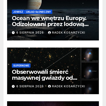
JOWISZ
UKŁAD SŁONECZNY
Ocean we wnętrzu Europy.
Odizolowani przez lodową
barierę
6 SIERPNIA 2026
RADEK KOSARZYCKI
SUPERNOWE
Obserwowali śmierć
masywnej gwiazdy od
samego początku. Niezwykle
6 SIERPNIA 2026
RADEK KOSARZYCKI
cenne dane