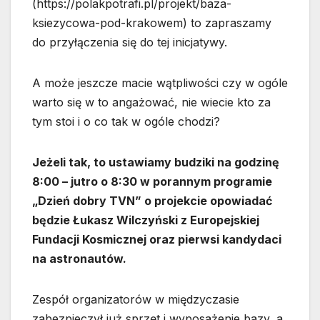
(https://polakpotrafi.pl/projekt/baza-
ksiezycowa-pod-krakowem) to zapraszamy
do przyłączenia się do tej inicjatywy.
A może jeszcze macie wątpliwości czy w ogóle
warto się w to angażować, nie wiecie kto za
tym stoi i o co tak w ogóle chodzi?
Jeżeli tak, to ustawiamy budziki na godzinę
8:00 – jutro o 8:30 w porannym programie
„Dzień dobry TVN” o projekcie opowiadać
będzie Łukasz Wilczyński z Europejskiej
Fundacji Kosmicznej oraz pierwsi kandydaci
na astronautów.
Zespół organizatorów w międzyczasie
zabezpieczył już sprzęt i wyposażenie bazy, a