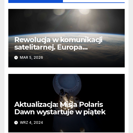
Rewolucja w komunikacji
satelitarnej. Europa
wyprzedza Chiny
MAR 5, 2026
Aktualizacja: Misja Polaris
Dawn wystartuje w piątek
WRZ 4, 2024