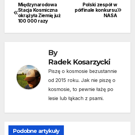
Międzynarodowa
Polski zespół w
Nawigacja
Stacja Kosmiczna
półfinale konkursu
okrążyła Ziemię już
NASA
wpisu
100 000 razy
By
Radek Kosarzycki
Piszę o kosmosie bezustannie
od 2015 roku. Jak nie piszę o
kosmosie, to pewnie łażę po
lesie lub łąkach z psami.
Podobne artykuły