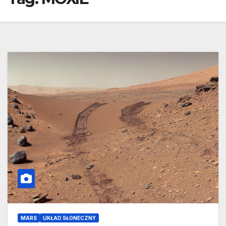
MARS
UKŁAD SŁONECZNY