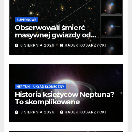
SUPERNOWE
Obserwowali śmierć
masywnej gwiazdy od
samego początku. Niezwykle
6 SIERPNIA 2026
RADEK KOSARZYCKI
cenne dane
NEPTUN
UKŁAD SŁONECZNY
Historia księżyców Neptuna?
To skomplikowane
3 SIERPNIA 2026
RADEK KOSARZYCKI