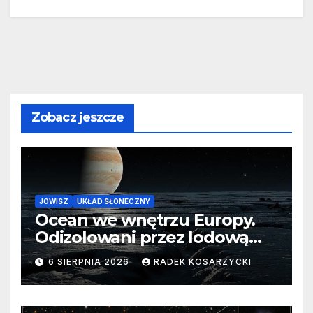
Zobacz jeszcze
JOWISZ
UKŁAD SŁONECZNY
Ocean we wnętrzu Europy.
Odizolowani przez lodową
barierę
6 SIERPNIA 2026
RADEK KOSARZYCKI