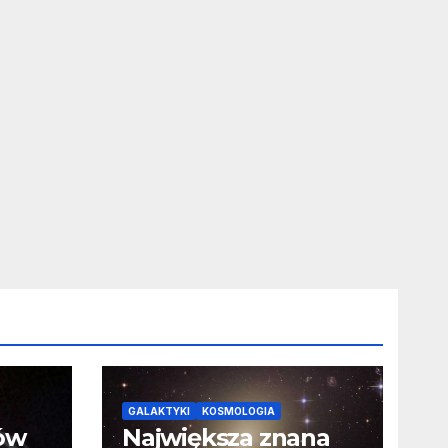
GALAKTYKI
KOSMOLOGIA
ców
Największa znana