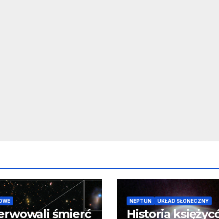
OWE
NEPTUN
UKŁAD SŁONECZNY
erwowali śmierć
Historia księży