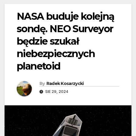
NASA buduje kolejną
sondę. NEO Surveyor
będzie szukał
niebezpiecznych
planetoid
By
Radek Kosarzycki
SIE 29, 2024