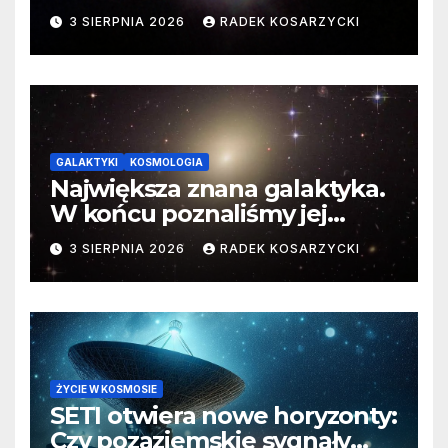
3 SIERPNIA 2026
RADEK KOSARZYCKI
GALAKTYKI
KOSMOLOGIA
Największa znana galaktyka.
W końcu poznaliśmy jej
faktyczne wymiary
3 SIERPNIA 2026
RADEK KOSARZYCKI
ŻYCIE W KOSMOSIE
SETI otwiera nowe horyzonty:
Czy pozaziemskie sygnały