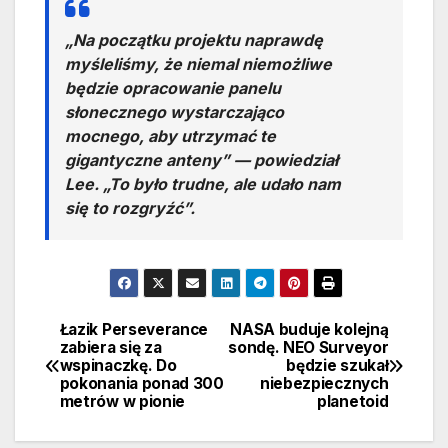
„Na początku projektu naprawdę
myśleliśmy, że niemal niemożliwe
będzie opracowanie panelu
słonecznego wystarczająco
mocnego, aby utrzymać te
gigantyczne anteny” — powiedział
Lee. „To było trudne, ale udało nam
się to rozgryźć”.
Łazik Perseverance
NASA buduje kolejną
Nawigacja
zabiera się za
sondę. NEO Surveyor
wspinaczkę. Do
będzie szukał
wpisu
pokonania ponad 300
niebezpiecznych
metrów w pionie
planetoid