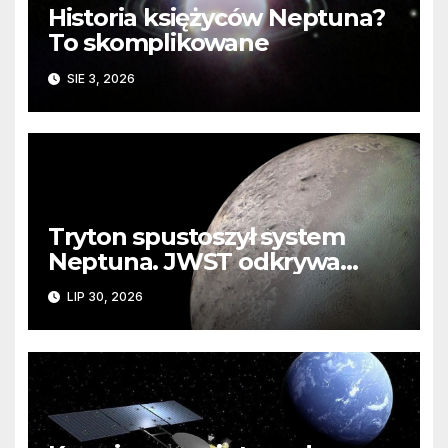
Historia księżyców Neptuna?
To skomplikowane
SIE 3, 2026
Tryton spustoszył system
Neptuna. JWST odkrywa
ślady kosmicznej katastrofy i
LIP 30, 2026
zaginionego lodu