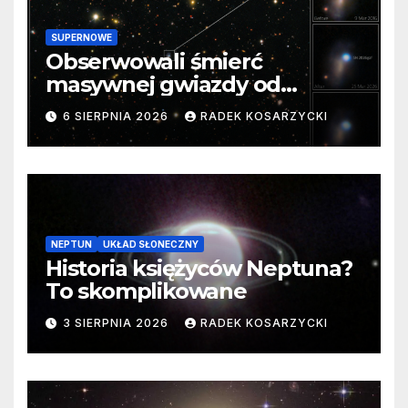
SUPERNOWE
Obserwowali śmierć
masywnej gwiazdy od
samego początku. Niezwykle
6 SIERPNIA 2026
RADEK KOSARZYCKI
cenne dane
NEPTUN
UKŁAD SŁONECZNY
Historia księżyców Neptuna?
To skomplikowane
3 SIERPNIA 2026
RADEK KOSARZYCKI