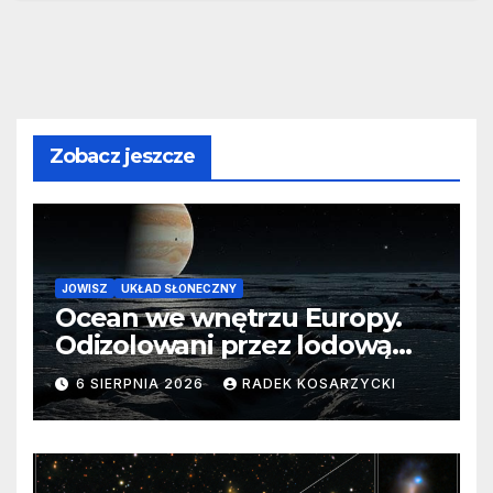
Zobacz jeszcze
JOWISZ
UKŁAD SŁONECZNY
Ocean we wnętrzu Europy.
Odizolowani przez lodową
barierę
6 SIERPNIA 2026
RADEK KOSARZYCKI