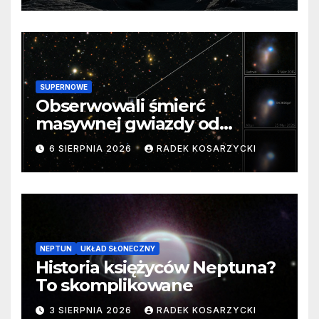
SUPERNOWE
Obserwowali śmierć
masywnej gwiazdy od
samego początku. Niezwykle
6 SIERPNIA 2026
RADEK KOSARZYCKI
cenne dane
NEPTUN
UKŁAD SŁONECZNY
Historia księżyców Neptuna?
To skomplikowane
3 SIERPNIA 2026
RADEK KOSARZYCKI