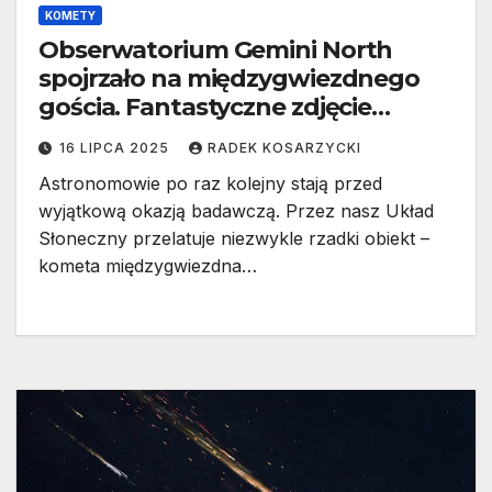
KOMETY
Obserwatorium Gemini North
spojrzało na międzygwiezdnego
gościa. Fantastyczne zdjęcie
komety 3I/ATLAS
16 LIPCA 2025
RADEK KOSARZYCKI
Astronomowie po raz kolejny stają przed
wyjątkową okazją badawczą. Przez nasz Układ
Słoneczny przelatuje niezwykle rzadki obiekt –
kometa międzygwiezdna…