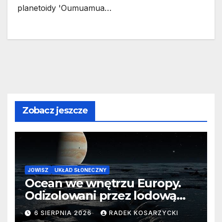
planetoidy 'Oumuamua…
Zobacz jeszcze
JOWISZ
UKŁAD SŁONECZNY
Ocean we wnętrzu Europy.
Odizolowani przez lodową
barierę
6 SIERPNIA 2026
RADEK KOSARZYCKI