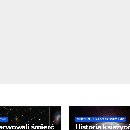
OWE
NEPTUN
UKŁAD SŁONECZNY
erwowali śmierć
Historia księży