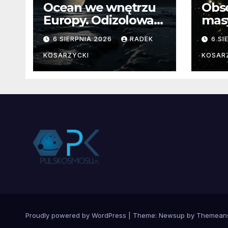
Ocean we wnętrzu
Obs
Europy. Odizolowani
mas
przez lodową
od 
6 SIERPNIA 2026
RADEK
6 SI
barierę
pocz
Nie
KOSARZYCKI
KOSAR
dan
Proudly powered by WordPress
|
Theme:
Newsup
by
Themean