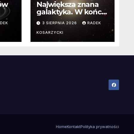
ców
Największa znana
galaktyka. W końcu
poznaliśmy jej
DEK
3 SIERPNIA 2026
RADEK
faktyczne wymiary
KOSARZYCKI
Home
Kontakt
Polityka prywatności