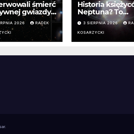
erwowali śmierć
Historia księży
ywnej gwiazdy
Neptuna? To
samego
skomplikowane
ERPNIA 2026
RADEK
3 SIERPNIA 2026
RA
ątku.
zwykle cenne
ZYCKI
KOSARZYCKI
e
sar
.