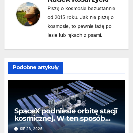
Piszę o kosmosie bezustannie
od 2015 roku. Jak nie piszę o
kosmosie, to pewnie łażę po
lesie lub łąkach z psami.
Podobne artykuły
SpaceX podniesie orbitę stacji
kosmicznej. W ten sposób
przetestuje system, który
SIE 28, 2025