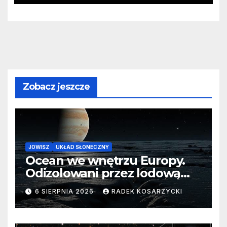
Zobacz jeszcze
JOWISZ
UKŁAD SŁONECZNY
Ocean we wnętrzu Europy.
Odizolowani przez lodową
barierę
6 SIERPNIA 2026
RADEK KOSARZYCKI