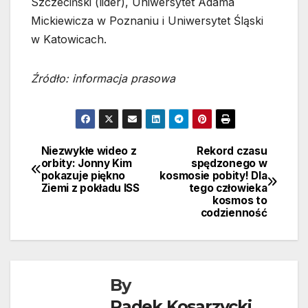
Szczeciński (lider), Uniwersytet Adama
Mickiewicza w Poznaniu i Uniwersytet Śląski
w Katowicach.
Źródło: informacja prasowa
Niezwykłe wideo z
Rekord czasu
Nawigacja
orbity: Jonny Kim
spędzonego w
pokazuje piękno
kosmosie pobity! Dla
wpisu
Ziemi z pokładu ISS
tego człowieka
kosmos to
codzienność
By
Radek Kosarzycki