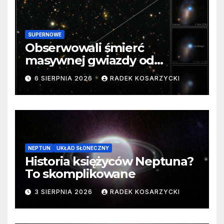
SUPERNOWE
Obserwowali śmierć
masywnej gwiazdy od
samego początku. Niezwykle
6 SIERPNIA 2026
RADEK KOSARZYCKI
cenne dane
NEPTUN
UKŁAD SŁONECZNY
Historia księżyców Neptuna?
To skomplikowane
3 SIERPNIA 2026
RADEK KOSARZYCKI