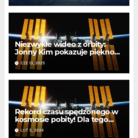
zakończy projekt ISS
Niezwykłe wideo z orbity:
Jonny Kim pokazuje piękno
Ziemi z pokładu ISS
CZE 13, 2025
Rekord czasu spędzonego w
kosmosie pobity! Dla tego
człowieka kosmos to
LUT 5, 2024
codzienność