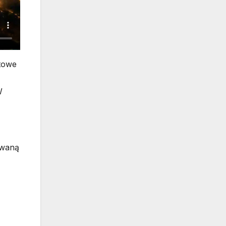
etowe
W
owaną