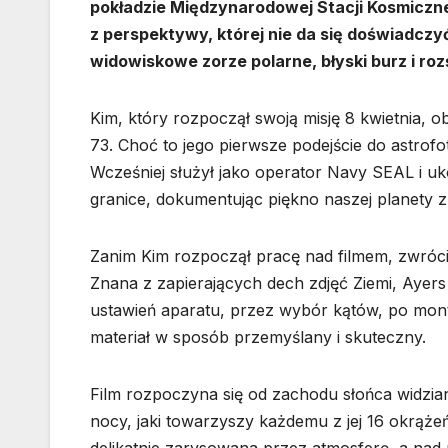
pokładzie Międzynarodowej Stacji Kosmiczne
z perspektywy, której nie da się doświadczy
widowiskowe zorze polarne, błyski burz i roz
Kim, który rozpoczął swoją misję 8 kwietnia, 
73. Choć to jego pierwsze podejście do astrofo
Wcześniej służył jako operator Navy SEAL i uk
granice, dokumentując piękno naszej planety z 
Zanim Kim rozpoczął pracę nad filmem, zwrócił
Znana z zapierających dech zdjęć Ziemi, Ayers
ustawień aparatu, przez wybór kątów, po mon
materiał w sposób przemyślany i skuteczny.
Film rozpoczyna się od zachodu słońca widzia
nocy, jaki towarzyszy każdemu z jej 16 okrążeń
delikatnie zarysowana przez atmosferę, a nad n