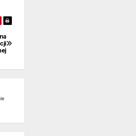
 na
cji
ej
ie