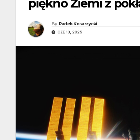
piękno Ziemi z pokł
By
Radek Kosarzycki
CZE 13, 2025