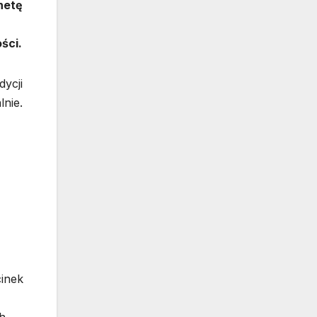
netę
ści.
dycji
lnie.
cinek
ch