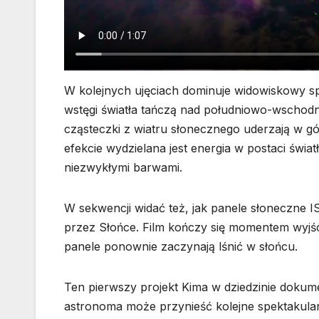
W kolejnych ujęciach dominuje widowiskowy sp
wstęgi światła tańczą nad południowo-wschodni
cząsteczki z wiatru słonecznego uderzają w g
efekcie wydzielana jest energia w postaci świat
niezwykłymi barwami.
W sekwencji widać też, jak panele słoneczne IS
przez Słońce. Film kończy się momentem wyjścia
panele ponownie zaczynają lśnić w słońcu.
Ten pierwszy projekt Kima w dziedzinie doku
astronoma może przynieść kolejne spektakular