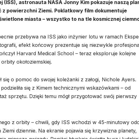
j (ISS), astronauta NASA Jonny Kim pokazuje naszą pla
ć z powierzchni Ziemi. Poklatkowy film dokumentuje
świetlone miasta – wszystko to na tle kosmicznej ciemno
obecnie przebywa na ISS jako inżynier lotu w ramach Ekspe
tografii, efekt końcowy prezentuje się niezwykle profesjona
ończył Harvard Medical School – teraz eksploruje kolejne
orbity okołoziemskiej.
 się o pomoc do swojej koleżanki z załogi, Nichole Ayers.
 podzieliła się z Kimem technicznymi wskazówkami – od
taż sprzętu. Dzięki temu mógł przygotować swój pierwszy
nego z orbity – chwili, gdy ISS wchodzi w 45-minutowy od
 Ziemi dziennie. Na ekranie pojawia się krzywizna planety,
ią migoczą gwiazdy. Poniżej błyskają światła burz i ludzki