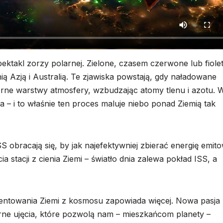
ektakl zorzy polarnej. Zielone, czasem czerwone lub fiol
ą Azją i Australią. Te zjawiska powstają, gdy naładowane
órne warstwy atmosfery, wzbudzając atomy tlenu i azotu. 
ła – i to właśnie ten proces maluje niebo ponad Ziemią tak
S obracają się, by jak najefektywniej zbierać energię emit
 stacji z cienia Ziemi – światło dnia zalewa pokład ISS, a
mentowania Ziemi z kosmosu zapowiada więcej. Nowa pasja
ne ujęcia, które pozwolą nam – mieszkańcom planety –