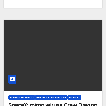
PODBÓJ KOSMOSU
PRZEMYSŁ KOSMICZNY
RAKIETY
SpaceX: mimo wirusa Crew Dragon