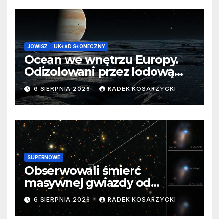
JOWISZ
UKŁAD SŁONECZNY
Ocean we wnętrzu Europy.
Odizolowani przez lodową
barierę
6 SIERPNIA 2026
RADEK KOSARZYCKI
SUPERNOWE
Obserwowali śmierć
masywnej gwiazdy od
samego początku. Niezwykle
6 SIERPNIA 2026
RADEK KOSARZYCKI
cenne dane