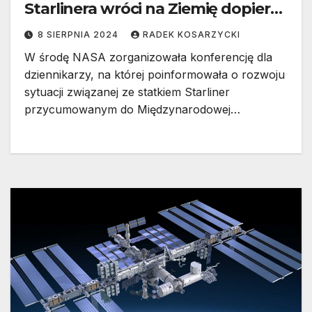
Starlinera wróci na Ziemię dopiero
w przyszłym roku?
8 SIERPNIA 2024
RADEK KOSARZYCKI
W środę NASA zorganizowała konferencję dla
dziennikarzy, na której poinformowała o rozwoju
sytuacji związanej ze statkiem Starliner
przycumowanym do Międzynarodowej…