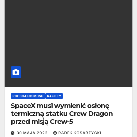
PODBÓJ KOSMOSU
RAKIETY
SpaceX musi wymienić osłonę
termiczną statku Crew Dragon
przed misją Crew-5
30 MAJA 2022
RADEK KOSARZYCKI