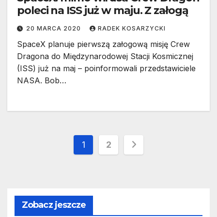
poleci na ISS już w maju. Z załogą
20 MARCA 2020
RADEK KOSARZYCKI
SpaceX planuje pierwszą załogową misję Crew
Dragona do Międzynarodowej Stacji Kosmicznej
(ISS) już na maj – poinformowali przedstawiciele
NASA. Bob…
Stronicowanie
1
2
wpisów
Zobacz jeszcze