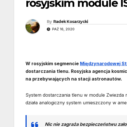
rosyjskim module I
By
Radek Kosarzycki
PAŹ 16, 2020
W rosyjskim segmencie
Międzynarodowej Sta
dostarczania tlenu. Rosyjska agencja kosmi
na przebywających na stacji astronautów.
System dostarczania tlenu w module Zwiezda na
działa analogiczny system umieszczony w amery
Nic nie zagraża bezpieczeństwu załog