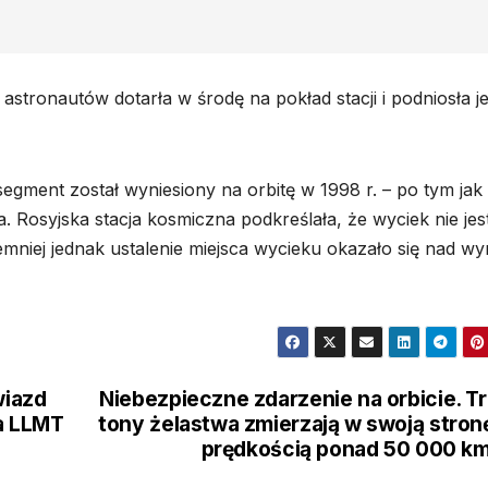
astronautów dotarła w środę na pokład stacji i podniosła je
 segment został wyniesiony na orbitę w 1998 r. – po tym jak
a. Rosyjska stacja kosmiczna podkreślała, że wyciek nie jes
mniej jednak ustalenie miejsca wycieku okazało się nad wy
wiazd
Niebezpieczne zdarzenie na orbicie. T
a LLMT
tony żelastwa zmierzają w swoją stron
prędkością ponad 50 000 k