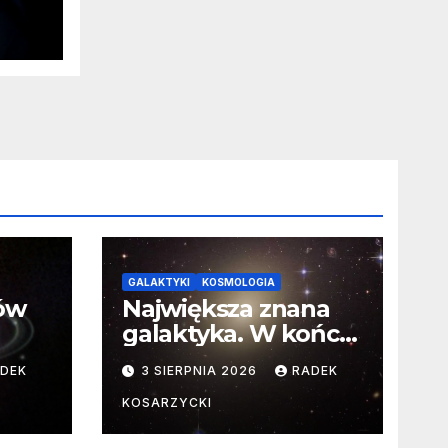
ątek
GALAKTYKI
KOSMOLOGIA
ców
Największa znana
galaktyka. W końcu
poznaliśmy jej
DEK
3 SIERPNIA 2026
RADEK
faktyczne wymiary
KOSARZYCKI