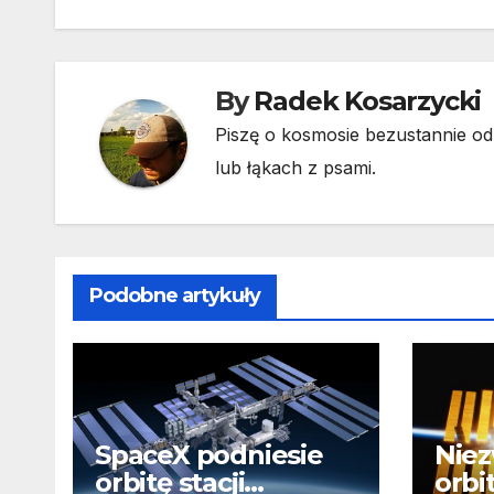
By
Radek Kosarzycki
Piszę o kosmosie bezustannie od 
lub łąkach z psami.
Podobne artykuły
SpaceX podniesie
Niez
orbitę stacji
orbi