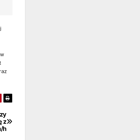
j
 w
t
raz
rzy
ę z
m/h