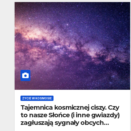
ŻYCIE W KOSMOSIE
Tajemnica kosmicznej ciszy. Czy
to nasze Słońce (i inne gwiazdy)
zagłuszają sygnały obcych
cywilizacji?