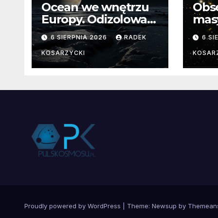
Ocean we wnętrzu
Obs
Europy. Odizolowani
mas
przez lodową
od 
6 SIERPNIA 2026
RADEK
6 SI
barierę
pocz
Nie
KOSARZYCKI
KOSAR
dan
Proudly powered by WordPress
|
Theme:
Newsup
by
Themean