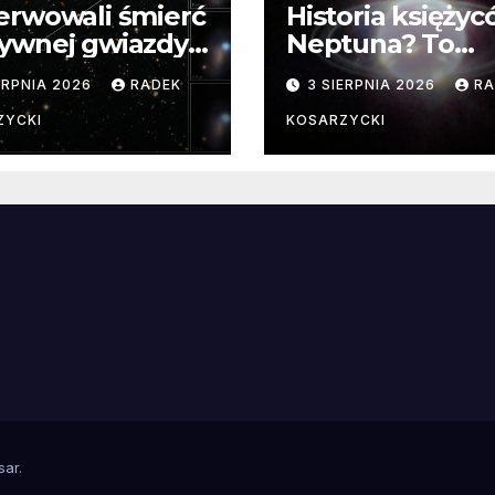
erwowali śmierć
Historia księży
ywnej gwiazdy
Neptuna? To
samego
skomplikowane
ERPNIA 2026
RADEK
3 SIERPNIA 2026
RA
ątku.
zwykle cenne
ZYCKI
KOSARZYCKI
e
sar
.