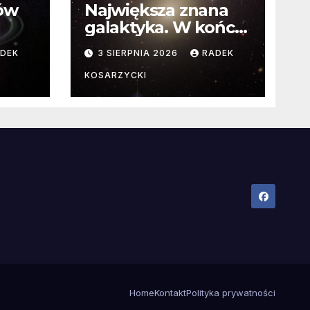
ców
Największa znana
galaktyka. W końcu
poznaliśmy jej
DEK
3 SIERPNIA 2026
RADEK
faktyczne wymiary
KOSARZYCKI
Home
Kontakt
Polityka prywatności