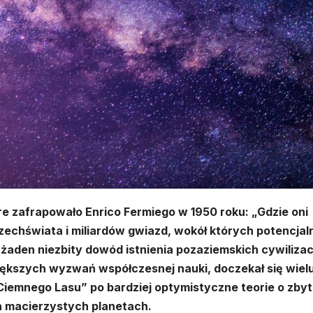
re zafrapowało Enrico Fermiego w 1950 roku: „Gdzie oni
echświata i miliardów gwiazd, wokół których potencjal
a żaden niezbity dowód istnienia pozaziemskich cywilizacj
iększych wyzwań współczesnej nauki, doczekał się wiel
„Ciemnego Lasu” po bardziej optymistyczne teorie o zbyt
na macierzystych planetach.