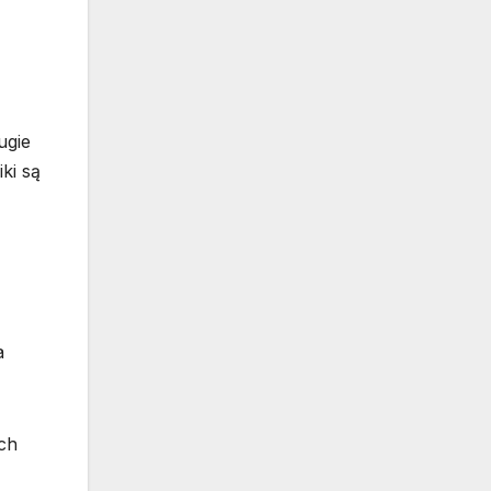
ugie
ki są
a
ch