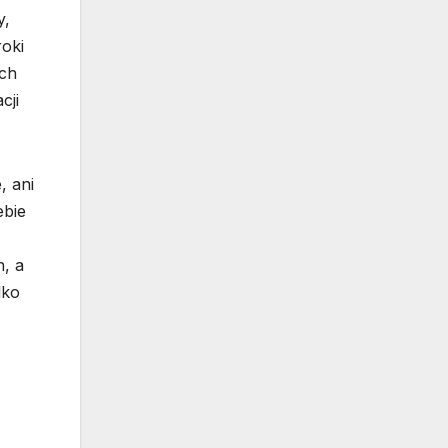
y,
oki
ich
cji
, ani
ebie
, a
lko