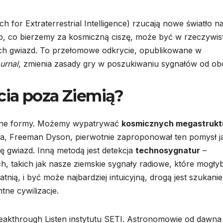
 for Extraterrestrial Intelligence) rzucają nowe światło na
to, co bierzemy za kosmiczną ciszę, może być w rzeczywis
h gwiazd. To przełomowe odkrycie, opublikowane w
urnal
, zmienia zasady gry w poszukiwaniu sygnałów od ob
cia poza Ziemią?
różne formy. Możemy wypatrywać
kosmicznych megastrukt
rca, Freeman Dyson, pierwotnie zaproponował ten pomysł j
ę gwiazd. Inną metodą jest detekcja
technosygnatur
–
 takich jak nasze ziemskie sygnały radiowe, które mogły
nią, i być może najbardziej intuicyjną, drogą jest szukanie
tne cywilizacje.
Breakthrough Listen instytutu SETI. Astronomowie od dawna