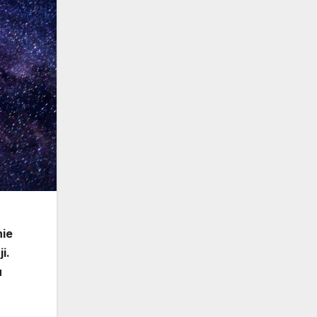
nie
i.
u