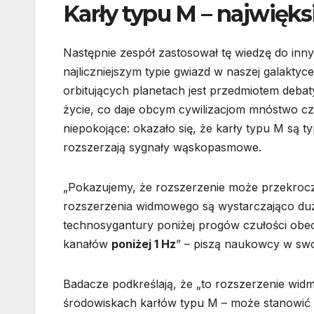
Karły typu M – najwięk
Następnie zespół zastosował tę wiedzę do inny
najliczniejszym typie gwiazd w naszej galakty
orbitujących planetach jest przedmiotem debaty
życie, co daje obcym cywilizacjom mnóstwo cz
niepokojące: okazało się, że karły typu M są
rozszerzają sygnały wąskopasmowe.
„Pokazujemy, że rozszerzenie może przekro
rozszerzenia widmowego są wystarczająco du
technosygantury poniżej progów czułości o
kanałów
poniżej 1 Hz
” – piszą naukowcy w swo
Badacze podkreślają, że „to rozszerzenie wi
środowiskach karłów typu M – może stanowić 