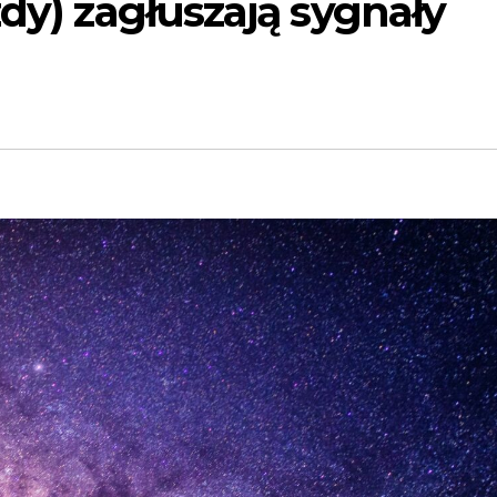
zdy) zagłuszają sygnały