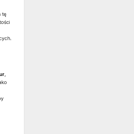
 tę
tości
cych.
ur
,
ako
by