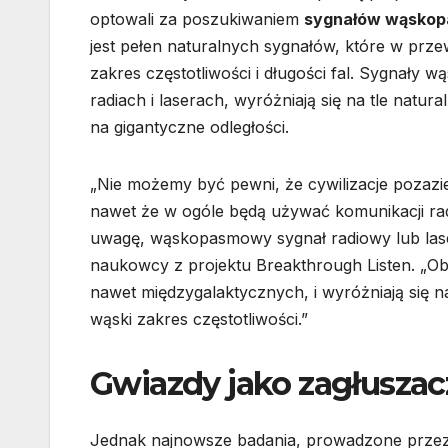
optowali za poszukiwaniem
sygnałów wąsko
jest pełen naturalnych sygnałów, które w prz
zakres częstotliwości i długości fal. Sygnał
radiach i laserach, wyróżniają się na tle natu
na gigantyczne odległości.
„Nie możemy być pewni, że cywilizacje pozaz
nawet że w ogóle będą używać komunikacji radio
uwagę, wąskopasmowy sygnał radiowy lub lase
naukowcy z projektu Breakthrough Listen. „Ob
nawet międzygalaktycznych, i wyróżniają się n
wąski zakres częstotliwości.”
Gwiazdy jako zagłusza
Jednak najnowsze badania, prowadzone prze