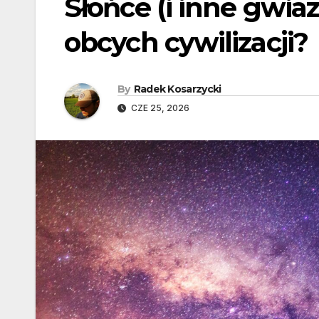
Słońce (i inne gwia
obcych cywilizacji?
By
Radek Kosarzycki
CZE 25, 2026