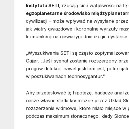
Instytutu SETI
, rzucają cień wątpliwości na t
egzoplanetarne środowisko międzyplanetarn
cywilizacji – może wpływać na wysyłane przez n
jak wiatry gwiazdowe i koronalne wyrzuty m
komunikacji na niewiarygodnie długie dystanse.
„Wyszukiwania SETI są często zoptymalizowane
Gajjar. „Jeśli sygnał zostanie rozszerzony pr
progów detekcji, nawet jeśli tam jest, potencj
w poszukiwaniach technosygantur.”
Aby przetestować tę hipotezę, badacze anali
nasze własne statki kosmiczne przez Układ Sło
rozszerzenie widmowe, które miało miejsce w 
podczas maksimum słonecznego, kiedy Słońce j