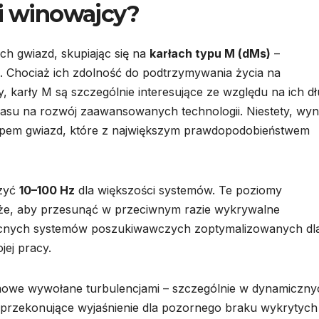
si winowajcy?
ch gwiazd, skupiając się na
karłach typu M (dMs)
–
ce. Chociaż ich zdolność do podtrzymywania życia na
, karły M są szczególnie interesujące ze względu na ich dł
asu na rozwój zaawansowanych technologii. Niestety, wyni
 typem gwiazd, które z największym prawdopodobieństwem
czyć
10–100 Hz
dla większości systemów. Te poziomy
że, aby przesunąć w przeciwnym razie wykrywalne
becnych systemów poszukiwawczych zoptymalizowanych dl
jej pracy.
dmowe wywołane turbulencjami – szczególnie w dynamiczny
przekonujące wyjaśnienie dla pozornego braku wykrytych