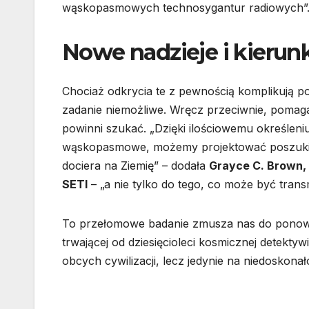
wąskopasmowych technosygantur radiowych”
Nowe nadzieje i kierun
Chociaż odkrycia te z pewnością komplikują po
zadanie niemożliwe. Wręcz przeciwnie, pomag
powinni szukać. „Dzięki ilościowemu określen
wąskopasmowe, możemy projektować poszukiwan
dociera na Ziemię” – dodała
Grayce C. Brown,
SETI
– „a nie tylko do tego, co może być trans
To przełomowe badanie zmusza nas do ponowne
trwającej od dziesięcioleci kosmicznej detekt
obcych cywilizacji, lecz jedynie na niedosko