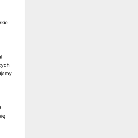
k
akie
l
zych
ujemy
ł
się