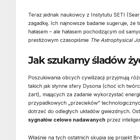
Teraz jednak naukowcy z Instytutu SETI (Search
zagadkę. Ich najnowsze badanie sugeruje, że 
hałasem – ale hałasem pochodzącym od samyc
prestiżowym czasopiśmie
The Astrophysical Jo
Jak szukamy śladów ży
Poszukiwania obcych cywilizacji przyjmują 
takich jak słynne sfery Dysona (choć ich twó
żart), mających za zadanie wykorzystać energi
przypadkowych „przecieków” technologicznych,
dotrzeć do odległych układów gwiezdnych. Ostat
sygnałów celowo nadawanych
przez inteligen
Właśnie na tych ostatnich skupia się projekt 