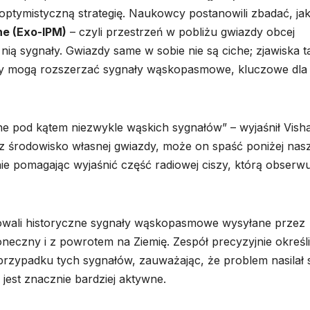
ę optymistyczną strategię. Naukowcy postanowili zbadać, ja
e (Exo-IPM)
– czyli przestrzeń w pobliżu gwiazdy obcej
ią sygnały. Gwiazdy same w sobie nie są ciche; zjawiska t
asy mogą rozszerzać sygnały wąskopasmowe, kluczowe dla
 pod kątem niezwykle wąskich sygnałów” – wyjaśnił Visha
zez środowisko własnej gwiazdy, może on spaść poniżej nas
alnie pomagając wyjaśnić część radiowej ciszy, którą obserw
zowali historyczne sygnały wąskopasmowe wysyłane przez
neczny i z powrotem na Ziemię. Zespół precyzyjnie określi
przypadku tych sygnałów, zauważając, że problem nasilał 
est znacznie bardziej aktywne.