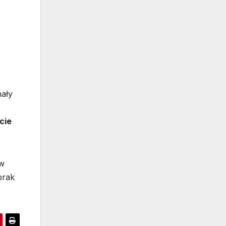
nały
cie
 w
brak