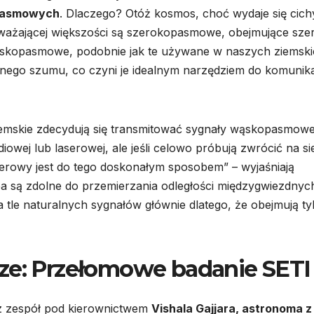
pasmowych
. Dlaczego? Otóż kosmos, choć wydaje się cich
eważającej większości są szerokopasmowe, obejmujące szer
y wąskopasmowe, podobnie jak te używane w naszych ziemsk
ralnego szumu, co czyni je idealnym narzędziem do komunika
iemskie zdecydują się transmitować sygnały wąskopasmowe
wej lub laserowej, ale jeśli celowo próbują zwrócić na si
rowy jest do tego doskonałym sposobem” – wyjaśniają
a są zdolne do przemierzania odległości międzygwiezdnych
a tle naturalnych sygnałów głównie dlatego, że obejmują ty
cze: Przełomowe badanie SETI
z zespół pod kierownictwem
Vishala Gajjara, astronoma z