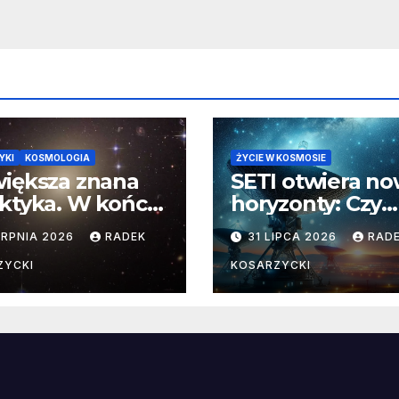
YKI
KOSMOLOGIA
ŻYCIE W KOSMOSIE
iększa znana
SETI otwiera n
ktyka. W końcu
horyzonty: Czy
aliśmy jej
pozaziemskie
ERPNIA 2026
RADEK
31 LIPCA 2026
RAD
yczne wymiary
sygnały czekają
nieoczekiwanyc
ZYCKI
KOSARZYCKI
miejscach?