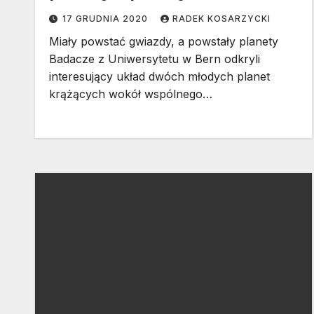
sygnały z egzoplanety
17 GRUDNIA 2020
RADEK KOSARZYCKI
Miały powstać gwiazdy, a powstały planety
Badacze z Uniwersytetu w Bern odkryli
interesujący układ dwóch młodych planet
krążących wokół wspólnego…