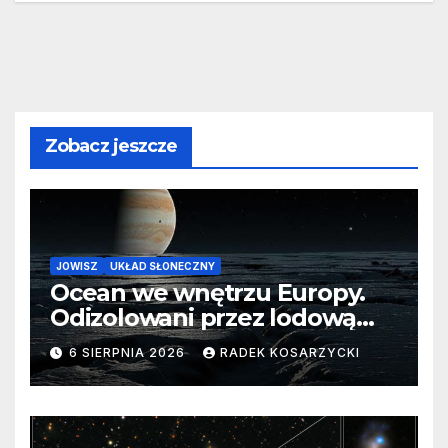
Zobacz jeszcze
JOWISZ
UKŁAD SŁONECZNY
Ocean we wnętrzu Europy.
Odizolowani przez lodową
barierę
6 SIERPNIA 2026
RADEK KOSARZYCKI