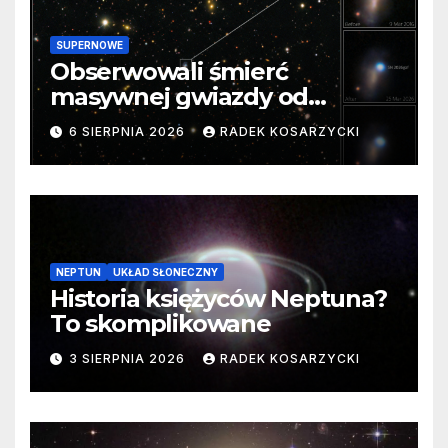
SUPERNOWE
Obserwowali śmierć
masywnej gwiazdy od
samego początku. Niezwykle
6 SIERPNIA 2026
RADEK KOSARZYCKI
cenne dane
NEPTUN
UKŁAD SŁONECZNY
Historia księżyców Neptuna?
To skomplikowane
3 SIERPNIA 2026
RADEK KOSARZYCKI