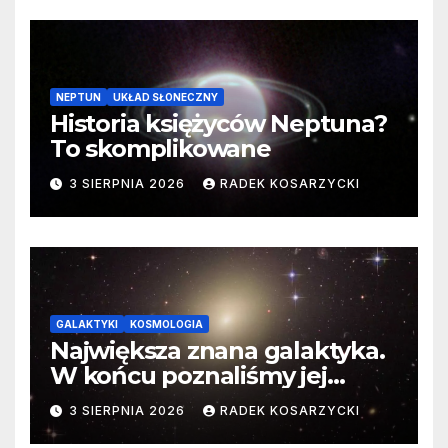
NEPTUN
UKŁAD SŁONECZNY
Historia księżyców Neptuna?
To skomplikowane
3 SIERPNIA 2026
RADEK KOSARZYCKI
GALAKTYKI
KOSMOLOGIA
Największa znana galaktyka.
W końcu poznaliśmy jej
faktyczne wymiary
3 SIERPNIA 2026
RADEK KOSARZYCKI