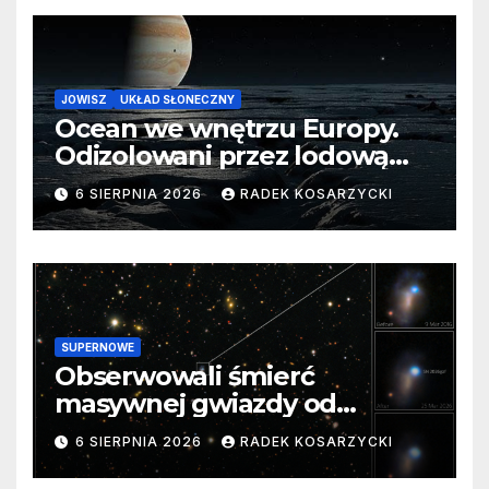
JOWISZ
UKŁAD SŁONECZNY
Ocean we wnętrzu Europy.
Odizolowani przez lodową
barierę
6 SIERPNIA 2026
RADEK KOSARZYCKI
SUPERNOWE
Obserwowali śmierć
masywnej gwiazdy od
samego początku. Niezwykle
6 SIERPNIA 2026
RADEK KOSARZYCKI
cenne dane