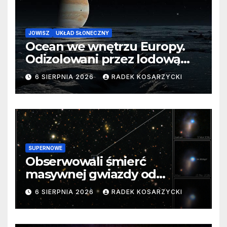
JOWISZ
UKŁAD SŁONECZNY
Ocean we wnętrzu Europy.
Odizolowani przez lodową
barierę
6 SIERPNIA 2026
RADEK KOSARZYCKI
SUPERNOWE
Obserwowali śmierć
masywnej gwiazdy od
samego początku. Niezwykle
6 SIERPNIA 2026
RADEK KOSARZYCKI
cenne dane