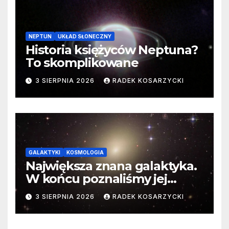
NEPTUN
UKŁAD SŁONECZNY
Historia księżyców Neptuna?
To skomplikowane
3 SIERPNIA 2026
RADEK KOSARZYCKI
GALAKTYKI
KOSMOLOGIA
Największa znana galaktyka.
W końcu poznaliśmy jej
faktyczne wymiary
3 SIERPNIA 2026
RADEK KOSARZYCKI