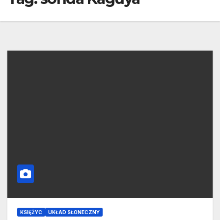
KSIĘŻYC
UKŁAD SŁONECZNY