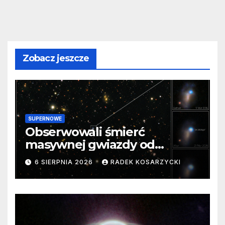
Zobacz jeszcze
SUPERNOWE
Obserwowali śmierć
masywnej gwiazdy od
samego początku. Niezwykle
6 SIERPNIA 2026
RADEK KOSARZYCKI
cenne dane