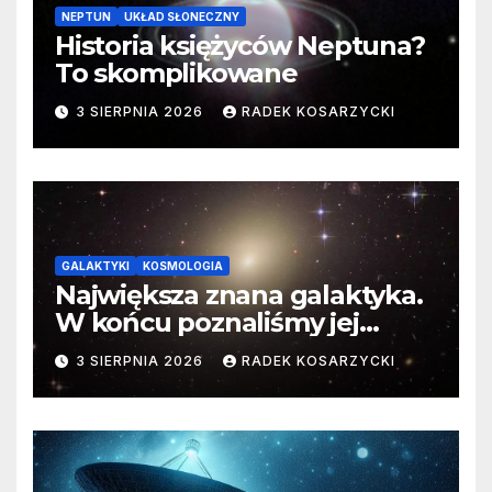
NEPTUN
UKŁAD SŁONECZNY
Historia księżyców Neptuna?
To skomplikowane
3 SIERPNIA 2026
RADEK KOSARZYCKI
GALAKTYKI
KOSMOLOGIA
Największa znana galaktyka.
W końcu poznaliśmy jej
faktyczne wymiary
3 SIERPNIA 2026
RADEK KOSARZYCKI