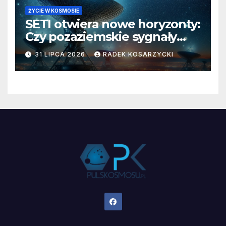
ŻYCIE W KOSMOSIE
SETI otwiera nowe horyzonty:
Czy pozaziemskie sygnały
czekają w nieoczekiwanych
31 LIPCA 2026
RADEK KOSARZYCKI
miejscach?