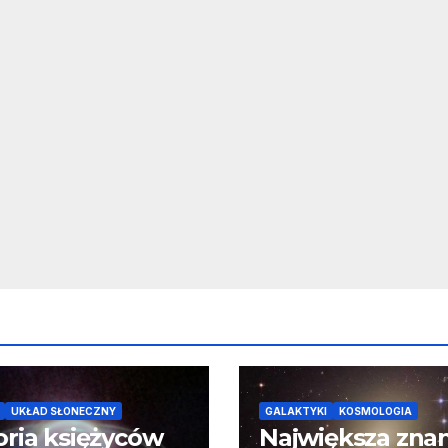
UKŁAD SŁONECZNY
GALAKTYKI
KOSMOLOGIA
oria księżyców
Największa zna