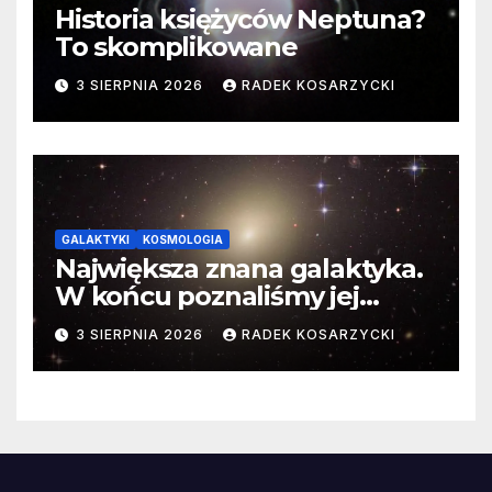
Historia księżyców Neptuna?
To skomplikowane
3 SIERPNIA 2026
RADEK KOSARZYCKI
GALAKTYKI
KOSMOLOGIA
Największa znana galaktyka.
W końcu poznaliśmy jej
faktyczne wymiary
3 SIERPNIA 2026
RADEK KOSARZYCKI