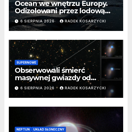
Ocean we wnętrzu Europy.
Odizolowani przez lodową
barierę
6 SIERPNIA 2026
RADEK KOSARZYCKI
SUPERNOWE
Obserwowali śmierć
masywnej gwiazdy od
samego początku. Niezwykle
6 SIERPNIA 2026
RADEK KOSARZYCKI
cenne dane
NEPTUN
UKŁAD SŁONECZNY